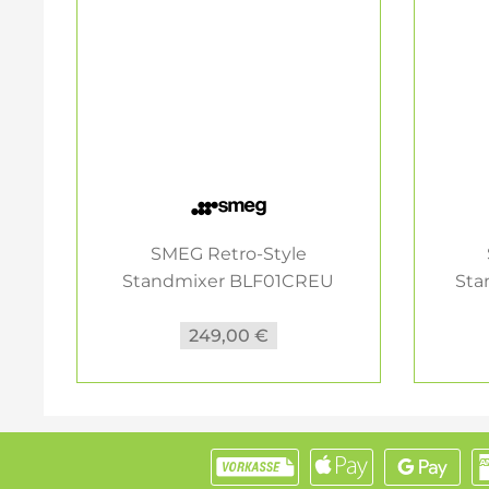
SMEG Retro-Style
Standmixer BLF01CREU
Sta
creme
249,00 €