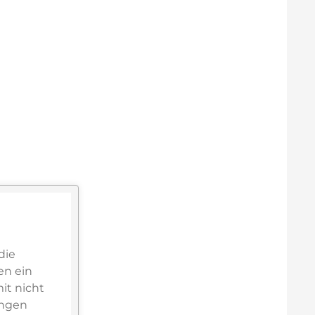
die
en ein
it nicht
ungen