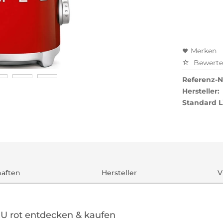
Preisal
Merken
Bewert
Referenz-Nr
Hersteller:
Standard L
haften
Hersteller
V
U rot entdecken & kaufen