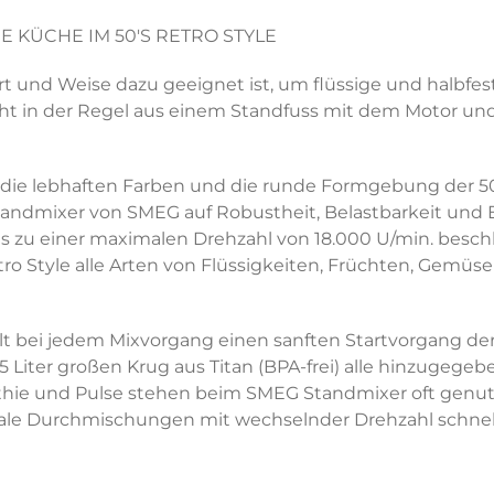
E KÜCHE IM 50'S RETRO STYLE
 Art und Weise dazu geeignet ist, um flüssige und halbfe
ht in der Regel aus einem Standfuss mit dem Motor und
die lebhaften Farben und die runde Formgebung der 50
ndmixer von SMEG auf Robustheit, Belastbarkeit und Eff
s zu einer maximalen Drehzahl von 18.000 U/min. besc
 Style alle Arten von Flüssigkeiten, Früchten, Gemüse
llt bei jedem Mixvorgang einen sanften Startvorgang d
 Liter großen Krug aus Titan (BPA-frei) alle hinzugeg
e und Pulse stehen beim SMEG Standmixer oft genutzte 
le Durchmischungen mit wechselnder Drehzahl schnell