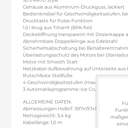
50's Retro Style
Gehäuse aus Aluminium-Druckguss, lackiert
Bedienknebel für Geschwindigkeitsstufen, b
Drucktaste für Pulse-Funktion
1,5 l Krug aus Tritan® (BPA-frei)
Deckelöffnung transparent mit Dosierkappe au
Abnehmbare Doppelklinge aus Edelstahl
Sicherheitsabschaltung bei Behälterentnah
Überlastungsschutz des Motors bei Überlad
Motor mit Smooth Start
Netzkabel-Aufbewahrung auf Unterseite aus 
Rutschfeste Stellfüße
4 Geschwindigkeitsstufen (max. 18.000 U/Min.
3 Automatikprogramme: Ice Crusher, Smoothi
ALLGEMEINE DATEN:
Fü
Abmessungen HxBxT: 397x197x163 mm
Funkt
Nettogewicht: 3,4 kg
maßgesc
Kabellänge: 1,0 m
einv