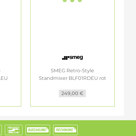
e
SMEG Retro-Style
LEU
Standmixer BLF01RDEU rot
249,00 €