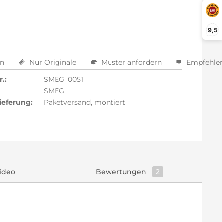
arm aktivieren
9,5
en
Nur Originale
Muster anfordern
Empfehle
.:
SMEG_0051
SMEG
ieferung:
Paketversand, montiert
ideo
Bewertungen
2