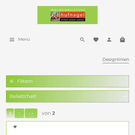
Menü
Designlinien
Filtern
von
2
1