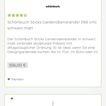
Vorteile bei Hufnagel
Persönliche Beratung & Planung vor Ort in
Amberg
Schönbuch Sticks Garderobenständer (166 cm)
Direkter Zugang zu aktuellen Schönbuch-
schwarz matt
Kollektionen
Sicherer EHI-geprüfter Online-Shop
Der Schönbuch Sticks Garderobenständer in schwarz
matt verbindet skulpturale Präsenz mit
Lieferung & Montage in Bayern, Oberpfalz &
alltagstauglicher Ordnung. Er ist ideal, wenn Sie eine
deutschlandweit
Designgarderobe suchen, die im Flur, im Büro oder im
Muster & Farbproben zur Auswahl im
Bad funktional arbeitet und zugleich wie...
Showroom
556,00 €
Häufige Fragen zu Schönbuch bei
Merken
Hufnagel
Welche Kollektionen bietet Schönbuch?
Schönbuch gliedert das Sortiment in