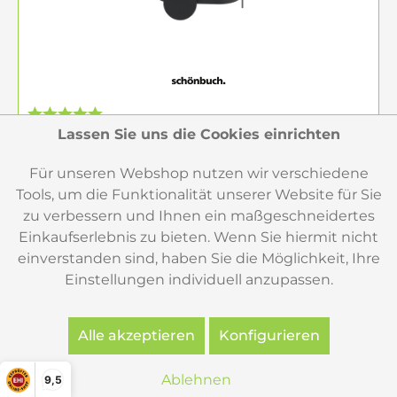
Lassen Sie uns die Cookies einrichten
Schönbuch GRACE Servierwagen Barwagen
pulverbeschichtet schwarz
Für unseren Webshop nutzen wir verschiedene
Tools, um die Funktionalität unserer Website für Sie
Der Servierwagen GRACE in schwarz von Schönbuch
zu verbessern und Ihnen ein maßgeschneidertes
ist ein eleganter Eyecatcher. Er ist der ideale
Beistelltisch und kann als mobile Ablage oder auch als
Einkaufserlebnis zu bieten. Wenn Sie hiermit nicht
Hausbar seine funktionale Klasse beweisen. Das Design
einverstanden sind, haben Sie die Möglichkeit, Ihre
basiert auf einem...
Einstellungen individuell anzupassen.
1.700,00 €
Alle akzeptieren
Konfigurieren
Merken
Ablehnen
9,5