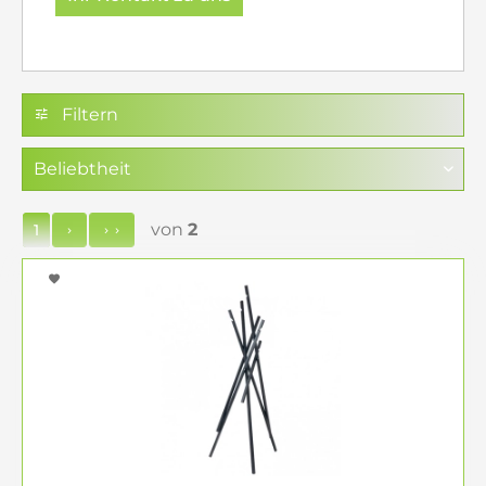
Schönbuch Kollektionen im
Überblick
Cabin, Cosmo & Stripes (Systems):
modulare Möbel- & Stauraumlösungen für
Filtern
flexible Raumgestaltung
Wall Individual:
maßgeschneiderte
Wandkonzepte von Garderoben bis Regalen
Garderoben & Kleiderständer:
Klassiker wie
von
2
1
Grace (Design-Standgarderobe), Line
(Wandhaken-Systeme), Dot’s (farbige Haken-
Sets)
Spiegel:
stylische Begleiter – z. B. Beam
(stand), schlichte / statement-Designs
Side Tables, Stools & Bänke:
elegante und
schlanke Möbel für Dielen
Accessories:
Wandhaken, Schirmständer,
Kleiderbügel und dekorative Objekte –
vielseitig, chic & praktisch