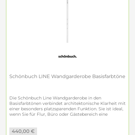
Systems (Cabin, Cosmo, Stripes, Wall
Individual), Furniture (Garderoben, Spiegel,
Side Tables, Regale) und Accessoires
(Wandhaken, Schirmständer, Kleiderbügel
und Dekoratives).
Kann ich Schönbuch Möbel individuell
konfigurieren?
Teilweise ja – insbesondere die Systems-
Modelle lassen sich in Form, Farbe und
Schönbuch LINE Wandgarderobe Basisfarbtöne
Material kombinieren. Beratung erfolgt
persönlich in Amberg oder online über
unseren Shop.
Die Schönbuch Line Wandgarderobe in den
Basisfarbtönen verbindet architektonische Klarheit mit
einer besonders platzsparenden Funktion. Sie ist ideal,
Wie schnell erfolgt Lieferung?
wenn Sie für Flur, Büro oder Gästebereich eine
schmale Designgarderobe suchen, die...
Einige Möbel sind sofort verfügbar, andere
werden auf Kundenwunsch produziert,
440,00 €
anschließend geliefert und optional