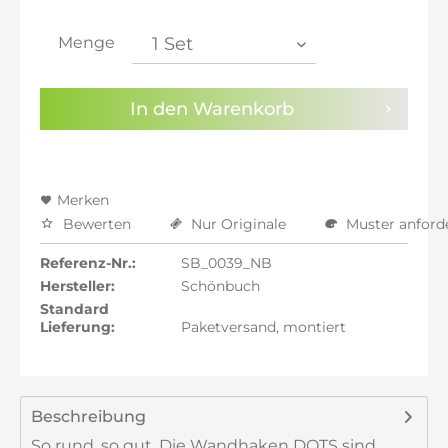
inkl. 21% MwSt.: 167,77 €
inkl. 21% MwSt.: 167,77 €
Menge
inkl. 22% MwSt.: 169,16 €
Sie haben die
Datenschutzbestimmungen
zur
In den
Warenkorb
Kenntnis genommen.
Preisalarm aktivieren
Merken
Bewerten
Nur Originale
Muster anford
Referenz-Nr.:
SB_0039_NB
Hersteller:
Schönbuch
Standard
Lieferung:
Paketversand, montiert
Beschreibung
So rund, so gut. Die Wandhaken DOTS sind