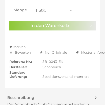
inkl. 21% MwSt.: 1.433,70 €
inkl. 21% MwSt.: 1.433,70 €
Menge
inkl. 22% MwSt.: 1.445,55 €
Sie haben die
Datenschutzbestimmungen
zur
In den
Warenkorb
Kenntnis genommen.
Preisalarm aktivieren
Merken
Bewerten
Nur Originale
Muster anford
Referenz-Nr.:
SB_0043_EN
Hersteller:
Schönbuch
Standard
Lieferung:
Speditionsversand, montiert
Beschreibung
Der Schönbuch Club Garderobenständer in