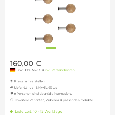
160,00 €
inkl. 19 % MwSt. &
inkl. Versandkosten
Preisalarm erstellen
Liefer-Länder & MwSt.-Sätze
9 Personen sind ebenfalls interessiert.
MwSt.-befreit: 134,45 €
11 weitere Varianten, Zubehör & passende Produkte
inkl. 16% MwSt.: 155,97 €
inkl. 20% MwSt.: 161,34 €
Lieferzeit: 10 - 15 Werktage
inkl. 21% MwSt.: 162,69 €