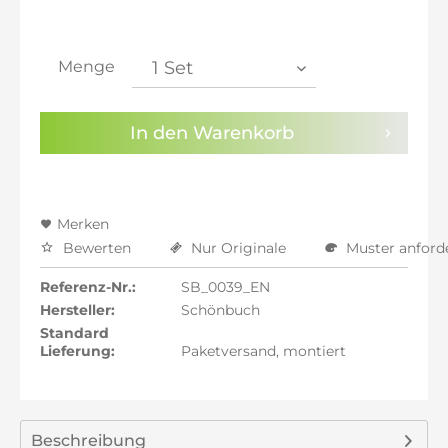
inkl. 21% MwSt.: 162,69 €
inkl. 21% MwSt.: 162,69 €
inkl. 22% MwSt.: 164,03 €
Menge
Sie haben die
Datenschutzbestimmungen
zur
Kenntnis genommen.
In den
Warenkorb
Preisalarm aktivieren
Merken
Bewerten
Nur Originale
Muster anford
Referenz-Nr.:
SB_0039_EN
Hersteller:
Schönbuch
Standard
Lieferung:
Paketversand, montiert
Beschreibung