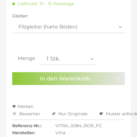
Lieferzeit: 10 - 15 Werktage
inkl. 21% MwSt.: 589,75 €
inkl. 21% MwSt.: 589,75 €
Gleiter:
inkl. 21% MwSt.: 589,75 €
inkl. 22% MwSt.: 594,62 €
Sie haben die
Datenschutzbestimmungen
zur
Kenntnis genommen.
Menge
Preisalarm aktivieren
In den
Warenkorb
Merken
Bewerten
Nur Originale
Muster anford
Referenz-Nr.:
VITRA_0084_ROR_FG
Hersteller:
Vitra