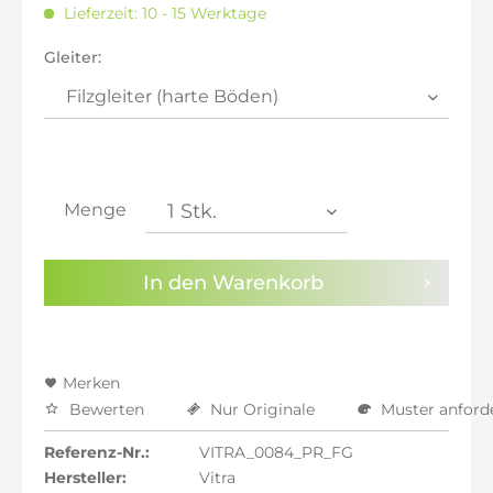
Lieferzeit: 10 - 15 Werktage
inkl. 21% MwSt.: 589,75 €
inkl. 21% MwSt.: 589,75 €
Gleiter:
inkl. 21% MwSt.: 589,75 €
inkl. 22% MwSt.: 594,62 €
Sie haben die
Datenschutzbestimmungen
zur
Kenntnis genommen.
Menge
Preisalarm aktivieren
In den
Warenkorb
Merken
Bewerten
Nur Originale
Muster anford
Referenz-Nr.:
VITRA_0084_PR_FG
Hersteller:
Vitra