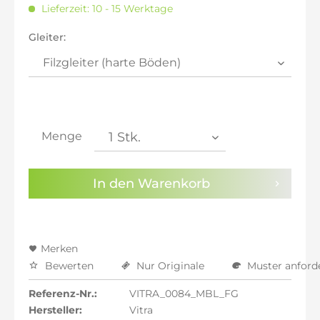
Lieferzeit: 10 - 15 Werktage
inkl. 21% MwSt.: 589,75 €
inkl. 21% MwSt.: 589,75 €
Gleiter:
inkl. 21% MwSt.: 589,75 €
inkl. 22% MwSt.: 594,62 €
Sie haben die
Datenschutzbestimmungen
zur
Kenntnis genommen.
Menge
Preisalarm aktivieren
In den
Warenkorb
Merken
Bewerten
Nur Originale
Muster anford
Referenz-Nr.:
VITRA_0084_MBL_FG
Hersteller:
Vitra