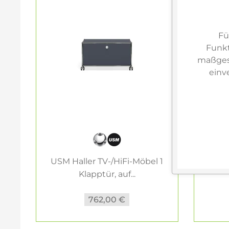
Fü
Funkt
maßgesc
einv
USM Haller TV-/HiFi-Möbel 1
USM 
Klapptür, auf...
762,00 €