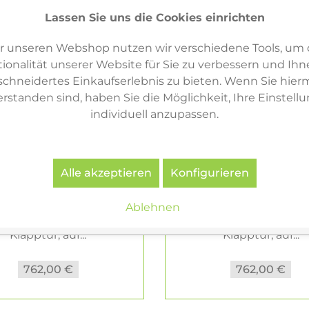
Lassen Sie uns die Cookies einrichten
r unseren Webshop nutzen wir verschiedene Tools, um 
ionalität unserer Website für Sie zu verbessern und Ihn
hneidertes Einkaufserlebnis zu bieten. Wenn Sie hierm
erstanden sind, haben Sie die Möglichkeit, Ihre Einstell
individuell anzupassen.
Alle akzeptieren
Konfigurieren
Ablehnen
Haller TV-/HiFi-Möbel 1
USM Haller TV-/HiFi-Mö
Klapptür, auf...
Klapptür, auf...
762,00 €
762,00 €