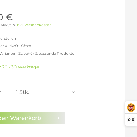
Möller Design - Beste Manufakturqualität
Ausstellungsstücke
aus Lemgo
GN AUS
0 €
Möller Design Kollektion
 % MwSt. &
inkl. Versandkosten
Sonderaktionen & Herstelleraktionen
ce
erstellen
[ more ] aus Hamburg
er & MwSt.-Sätze
Neuigkeiten der Einrichtungsbranche
liegend,
 Varianten, Zubehör & passende Produkte
behör
efreit: 640,34 €
ektion
% MwSt.: 742,79 €
t: 20 - 30 Werktage
0% MwSt.: 768,40 €
igurator
% MwSt.: 774,81 €
% MwSt.: 774,81 €
% MwSt.: 774,81 €
e
% MwSt.: 781,21 €
en die
Datenschutzbestimmungen
zur Kenntnis
n.
den
Warenkorb
9,5
arm aktivieren