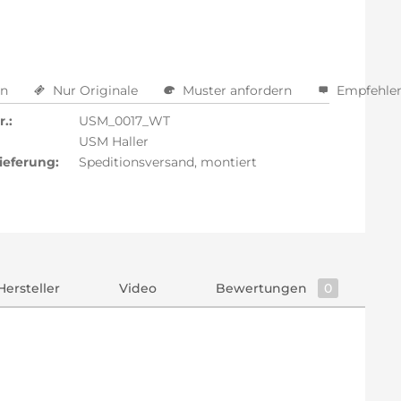
en
Nur Originale
Muster anfordern
Empfehle
.:
USM_0017_WT
USM Haller
ieferung:
Speditionsversand, montiert
Hersteller
Video
Bewertungen
0