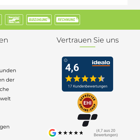
nen
Vertrauen Sie uns
 Kunden
en der
nche
welt
ngen
(4,7 aus 20
★★★★★
★★★★★
Bewertungen)