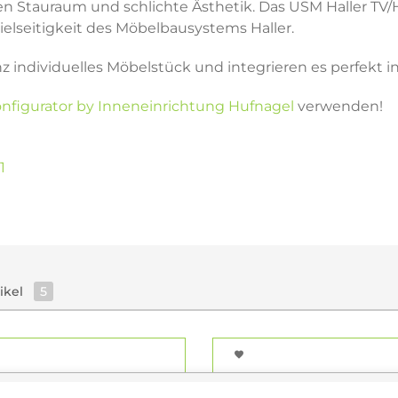
en Stauraum und schlichte Ästhetik. Das USM Haller TV/H
 Vielseitigkeit des Möbelbausystems Haller.
nz individuelles Möbelstück und integrieren es perfekt
nfigurator by Inneneinrichtung Hufnagel
verwenden!
1
tikel
5