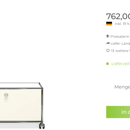
old | Polstermöbel aus Bad
& Chill-out-Sessel
Büro- & Officemöbel
s
NIMBUS – ENGINEERED DESI
Empfangstheken
762,0
STUTTGART
Schreibtische & Bürostühle
inkl. 19
NIMBUS Kollektion
n & Garderobenständer
Outdoormöbel und
Rollcontainer
ssoires
 Kommoden
Lösungen für Ihr Home Offi
Preisalarm 
ollektion
Liefer-Länd
USM Haller Büromöbel
Nils Holger Moormann - Nahe
Ungewöhnlich, Weitblickend
13 weitere
USM Haller Einzelteile & Zu
oires
MwSt.-b
Nils Holger Moormann Koll
o - Leidenschaft für
inkl. 16
es
Lieferzei
el
inkl. 2
Nils Holger Moormann Konf
inkl. 21
sco Kollektion
inkl. 21
 & Entreé
inkl. 21
Meng
& Badvorleger
inkl. 22
n
Sie hab
lien
genomme
In 
Preisal