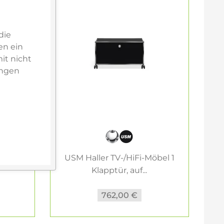
die
en ein
it nicht
ungen
bel 1
USM Haller TV-/HiFi-Möbel 1
U
Klapptür, auf...
762,00 €