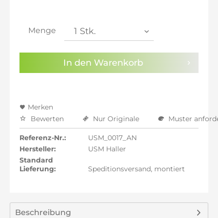
inkl. 21% MwSt.: 774,81 €
inkl. 21% MwSt.: 774,81 €
inkl. 21% MwSt.: 774,81 €
Menge
inkl. 22% MwSt.: 781,21 €
Sie haben die
Datenschutzbestimmungen
zur
In den
Warenkorb
Kenntnis genommen.
Preisalarm aktivieren
Merken
Bewerten
Nur Originale
Muster anford
Referenz-Nr.:
USM_0017_AN
Hersteller:
USM Haller
Standard
Lieferung:
Speditionsversand, montiert
Beschreibung