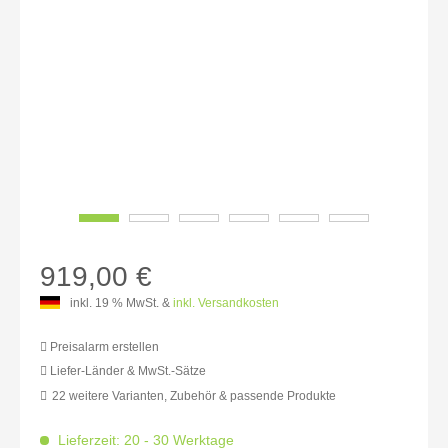
919,00 €
inkl. 19 % MwSt. &
inkl. Versandkosten
Preisalarm erstellen
Liefer-Länder & MwSt.-Sätze
22 weitere Varianten, Zubehör & passende Produkte
MwSt.-befreit: 772,27 €
inkl. 16% MwSt.: 895,83 €
Lieferzeit: 20 - 30 Werktage