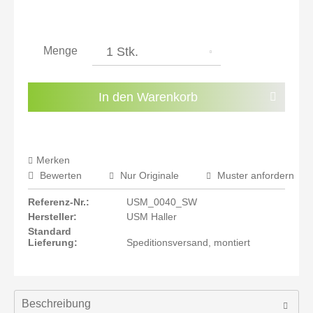
inkl. 20% MwSt.: 926,72 €
inkl. 21% MwSt.: 934,45 €
inkl. 21% MwSt.: 934,45 €
inkl. 21% MwSt.: 934,45 €
Menge
inkl. 22% MwSt.: 942,17 €
Sie haben die
Datenschutzbestimmungen
zur
In den
Warenkorb
Kenntnis genommen.
Preisalarm aktivieren
Merken
Bewerten
Nur Originale
Muster anfordern
Referenz-Nr.:
USM_0040_SW
Hersteller:
USM Haller
Standard
Lieferung:
Speditionsversand, montiert
Beschreibung