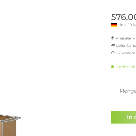
old | Polstermöbel aus Bad
& Chill-out-Sessel
Büro- & Officemöbel
s
NIMBUS – ENGINEERED DESI
Empfangstheken
576,0
STUTTGART
Schreibtische & Bürostühle
inkl. 19
NIMBUS Kollektion
n & Garderobenständer
Outdoormöbel und
Rollcontainer
ssoires
 Kommoden
Lösungen für Ihr Home Offi
Preisalarm 
ollektion
Liefer-Länd
USM Haller Büromöbel
Nils Holger Moormann - Nahe
Ungewöhnlich, Weitblickend
22 weitere
USM Haller Einzelteile & Zu
oires
MwSt.-b
Nils Holger Moormann Koll
o - Leidenschaft für
inkl. 16
es
Lieferzeit
el
inkl. 2
Nils Holger Moormann Konf
inkl. 2
sco Kollektion
inkl. 2
 & Entreé
inkl. 2
Meng
& Badvorleger
inkl. 2
n
Sie hab
lien
genomme
In 
Preisal