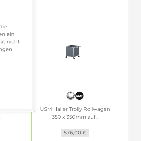
die
en ein
it nicht
ungen
lwagen
USM Haller Trolly Rollwagen
U
.
350 x 350mm auf...
576,00 €