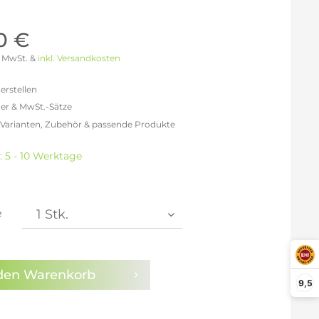
Möller Design - Beste Manufakturqualität
Ausstellungsstücke
aus Lemgo
GN AUS
0 €
Möller Design Kollektion
 % MwSt. &
inkl. Versandkosten
Sonderaktionen & Herstelleraktionen
ce
erstellen
[ more ] aus Hamburg
er & MwSt.-Sätze
Neuigkeiten der Einrichtungsbranche
liegend,
 Varianten, Zubehör & passende Produkte
behör
efreit: 484,03 €
ektion
% MwSt.: 561,48 €
: 5 - 10 Werktage
0% MwSt.: 580,84 €
igurator
1% MwSt.: 585,68 €
1% MwSt.: 585,68 €
1% MwSt.: 585,68 €
e
2% MwSt.: 590,52 €
en die
Datenschutzbestimmungen
zur Kenntnis
n.
den
Warenkorb
9,5
arm aktivieren