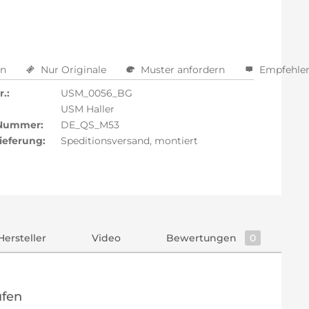
en
Nur Originale
Muster anfordern
Empfehle
.:
USM_0056_BG
USM Haller
 Nummer:
DE_QS_M53
ieferung:
Speditionsversand, montiert
Hersteller
Video
Bewertungen
0
ufen