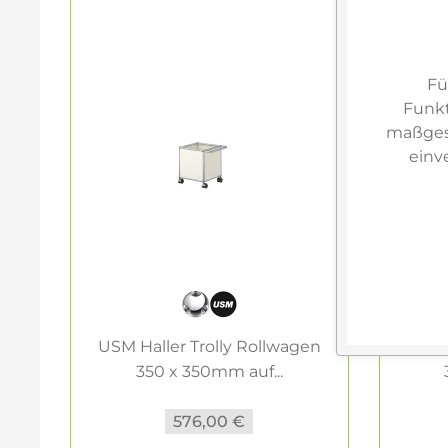
Fü
Funkt
maßgesc
einv
USM Haller Trolly Rollwagen
USM H
350 x 350mm auf...
576,00 €