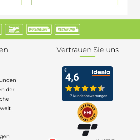
nen
Vertrauen Sie uns
 Kunden
en der
nche
welt
ngen