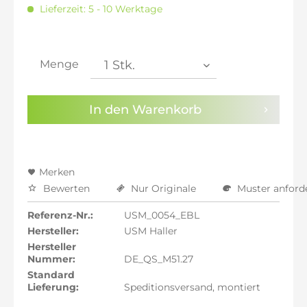
inkl. 16% MwSt.: 1.853,08 €
Lieferzeit: 5 - 10 Werktage
inkl. 20% MwSt.: 1.916,97 €
inkl. 21% MwSt.: 1.932,95 €
inkl. 21% MwSt.: 1.932,95 €
inkl. 21% MwSt.: 1.932,95 €
Menge
inkl. 22% MwSt.: 1.948,92 €
Sie haben die
Datenschutzbestimmungen
zur
In den
Warenkorb
Kenntnis genommen.
Preisalarm aktivieren
Merken
Bewerten
Nur Originale
Muster anford
Referenz-Nr.:
USM_0054_EBL
Hersteller:
USM Haller
Hersteller
Nummer:
DE_QS_M51.27
Standard
Lieferung:
Speditionsversand, montiert