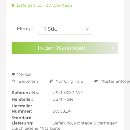
inkl. 16% MwSt.: 5.809,75 €
Lieferzeit: 20 - 30 Werktage
inkl. 20% MwSt.: 6.010,08 €
inkl. 21% MwSt.: 6.060,17 €
inkl. 21% MwSt.: 6.060,17 €
inkl. 21% MwSt.: 6.060,17 €
Menge
inkl. 22% MwSt.: 6.110,25 €
Sie haben die
Datenschutzbestimmungen
zur
In den
Warenkorb
Kenntnis genommen.
Preisalarm aktivieren
Merken
Bewerten
Nur Originale
Muster anford
Referenz-Nr.:
USM_0037_WT
Hersteller:
USM Haller
Hersteller
Nummer:
SW08.24
Standard
Lieferung:
Lieferung, Montage & Vertragen
durch eigene Mitarbeiter