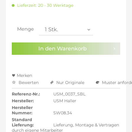
inkl. 16% MwSt.: 5.809,75 €
Lieferzeit: 20 - 30 Werktage
inkl. 20% MwSt.: 6.010,08 €
inkl. 21% MwSt.: 6.060,17 €
inkl. 21% MwSt.: 6.060,17 €
inkl. 21% MwSt.: 6.060,17 €
Menge
inkl. 22% MwSt.: 6.110,25 €
Sie haben die
Datenschutzbestimmungen
zur
In den
Warenkorb
Kenntnis genommen.
Preisalarm aktivieren
Merken
Bewerten
Nur Originale
Muster anford
Referenz-Nr.:
USM_0037_SBL
Hersteller:
USM Haller
Hersteller
Nummer:
SW08.34
Standard
Lieferung:
Lieferung, Montage & Vertragen
durch eigene Mitarbeiter