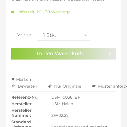
inkl. 16% MwSt.: 2.010,02 €
inkl. 20% MwSt.: 2.079,33 €
Lieferzeit: 20 - 30 Werktage
inkl. 21% MwSt.: 2.096,66 €
inkl. 21% MwSt.: 2.096,66 €
inkl. 21% MwSt.: 2.096,66 €
inkl. 22% MwSt.: 2.113,98 €
Menge
Sie haben die
Datenschutzbestimmungen
zur
Kenntnis genommen.
In den
Warenkorb
Preisalarm aktivieren
Merken
Bewerten
Nur Originale
Muster anford
Referenz-Nr.:
USM_0038_BR
Hersteller:
USM Haller
Hersteller
Nummer:
SW02.22
Standard