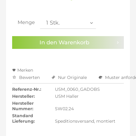
inkl. 20% MwSt.: 2.078,32 €
inkl. 21% MwSt.: 2.095,64 €
inkl. 21% MwSt.: 2.095,64 €
inkl. 21% MwSt.: 2.095,64 €
Menge
inkl. 22% MwSt.: 2.112,96 €
Sie haben die
Datenschutzbestimmungen
zur
In den
Warenkorb
Kenntnis genommen.
Preisalarm aktivieren
Merken
Bewerten
Nur Originale
Muster anford
Referenz-Nr.:
USM_0060_GADOBS
Hersteller:
USM Haller
Hersteller
Nummer:
SW02.24
Standard
Lieferung:
Speditionsversand, montiert