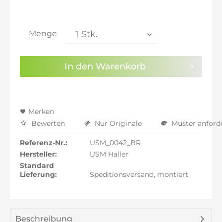
inkl. 21% MwSt.: 1.728,57 €
inkl. 21% MwSt.: 1.728,57 €
inkl. 21% MwSt.: 1.728,57 €
Menge
inkl. 22% MwSt.: 1.742,86 €
Sie haben die
Datenschutzbestimmungen
zur
In den
Warenkorb
Kenntnis genommen.
Preisalarm aktivieren
Merken
Bewerten
Nur Originale
Muster anford
Referenz-Nr.:
USM_0042_BR
Hersteller:
USM Haller
Standard
Lieferung:
Speditionsversand, montiert
Beschreibung