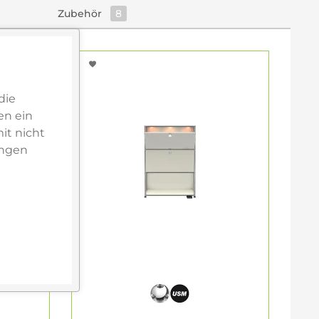
Zubehör
8
die
en ein
it nicht
ungen