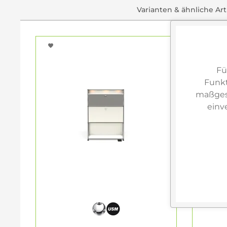
Varianten & ähnliche Art
Fü
Funkt
maßgesc
einv