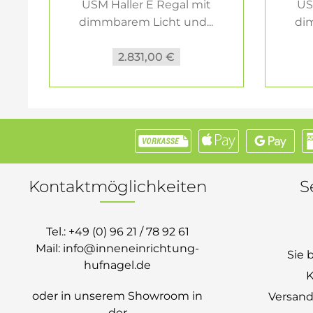
USM Haller E Regal mit
US
dimmbarem Licht und...
dim
2.831,00 €
Kontaktmöglichkeiten
S
Tel.:
+49 (0) 96 21 / 78 92 61
Mail:
info@inneneinrichtung-
Sie 
hufnagel.de
K
oder in unserem Showroom in
Versand
der