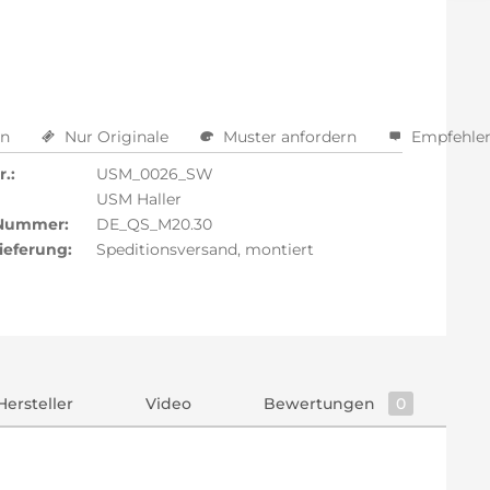
en
Nur Originale
Muster anfordern
Empfehle
.:
USM_0026_SW
USM Haller
 Nummer:
DE_QS_M20.30
ieferung:
Speditionsversand, montiert
Hersteller
Video
Bewertungen
0