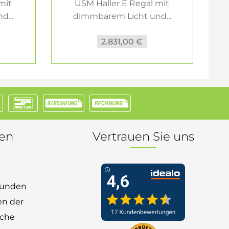
mit
USM Haller E Regal mit
d...
dimmbarem Licht und...
2.831,00 €
nen
Vertrauen Sie uns
 Kunden
en der
nche