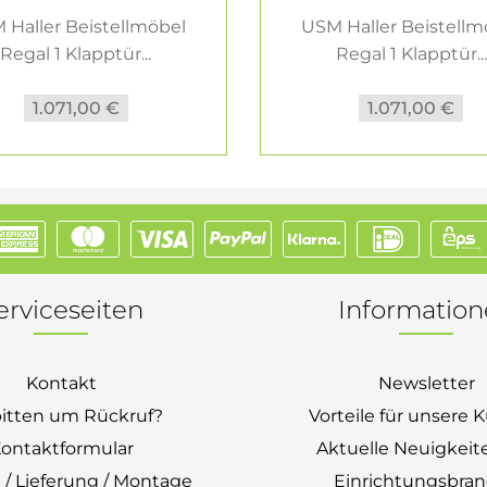
 Haller Beistellmöbel
USM Haller Beistellm
Regal 1 Klapptür...
Regal 1 Klapptür...
1.071,00 €
1.071,00 €
erviceseiten
Informatio
Kontakt
Newsletter
bitten um Rückruf?
Vorteile für unsere
ontaktformular
Aktuelle Neuigkeit
 / Lieferung / Montage
Einrichtungsbra