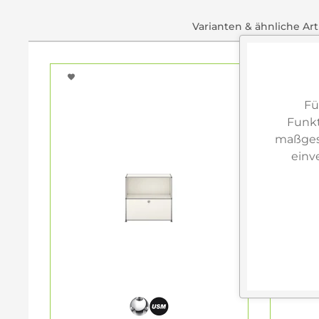
Varianten & ähnliche Art
Fü
Funkt
maßgesc
einv