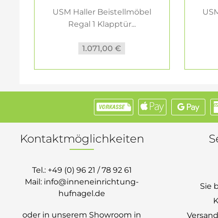
USM Haller Beistellmöbel
USM
Regal 1 Klapptür...
1.071,00 €
Kontaktmöglichkeiten
S
Tel.:
+49 (0) 96 21 / 78 92 61
Mail:
info@inneneinrichtung-
Sie 
hufnagel.de
K
oder in unserem Showroom in
Versand