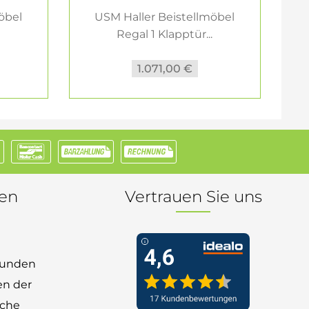
öbel
USM Haller Beistellmöbel
Regal 1 Klapptür...
1.071,00 €
nen
Vertrauen Sie uns
 Kunden
en der
nche