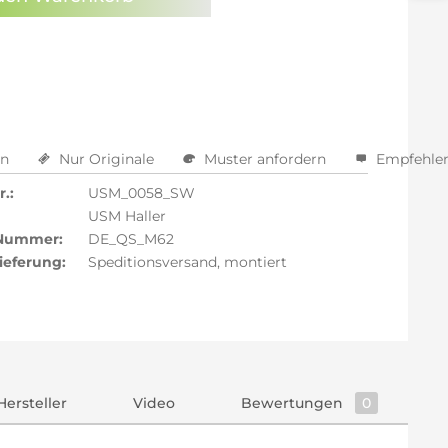
arm aktivieren
en
Nur Originale
Muster anfordern
Empfehle
.:
USM_0058_SW
USM Haller
 Nummer:
DE_QS_M62
ieferung:
Speditionsversand, montiert
Hersteller
Video
Bewertungen
0