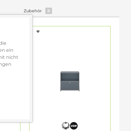
Zubehör
8
die
en ein
it nicht
ungen