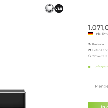
old | Polstermöbel aus Bad
& Chill-out-Sessel
Büro- & Officemöbel
s
NIMBUS – ENGINEERED DESI
Empfangstheken
STUTTGART
Schreibtische & Bürostühle
NIMBUS Kollektion
n & Garderobenständer
Outdoormöbel und
Rollcontainer
1.071
ssoires
 Kommoden
Lösungen für Ihr Home Offi
inkl. 19
ollektion
USM Haller Büromöbel
Nils Holger Moormann - Nahe
Ungewöhnlich, Weitblickend
USM Haller Einzelteile & Zu
Preisalarm 
oires
Nils Holger Moormann Koll
Liefer-Länd
o - Leidenschaft für
es
el
22 weitere
Nils Holger Moormann Konf
MwSt.-b
sco Kollektion
inkl. 16
 & Entreé
Lieferzeit
inkl. 2
& Badvorleger
inkl. 21
inkl. 21
n
inkl. 21
Meng
lien
inkl. 2
Sie hab
genomme
In 