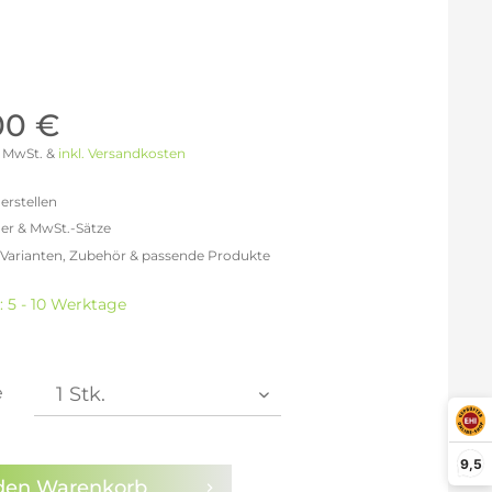
Möller Design - Beste Manufakturqualität
Ausstellungsstücke
aus Lemgo
GN AUS
Möller Design Kollektion
Sonderaktionen & Herstelleraktionen
,00 €
ce
[ more ] aus Hamburg
 % MwSt. &
inkl. Versandkosten
Neuigkeiten der Einrichtungsbranche
liegend,
behör
erstellen
ektion
er & MwSt.-Sätze
 Varianten, Zubehör & passende Produkte
igurator
efreit: 900,00 €
% MwSt.: 1.044,00 €
: 5 - 10 Werktage
0% MwSt.: 1.080,00 €
% MwSt.: 1.089,00 €
% MwSt.: 1.089,00 €
% MwSt.: 1.089,00 €
e
2% MwSt.: 1.098,00 €
en die
Datenschutzbestimmungen
zur Kenntnis
9,5
n.
den
Warenkorb