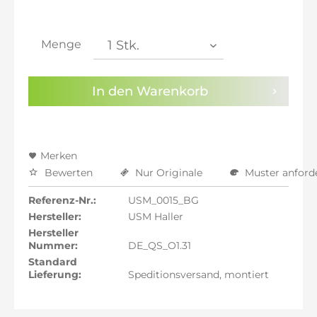
inkl. 21% MwSt.: 941,56 €
inkl. 21% MwSt.: 941,56 €
inkl. 21% MwSt.: 941,56 €
Menge
inkl. 22% MwSt.: 949,34 €
Sie haben die
Datenschutzbestimmungen
zur
In den
Warenkorb
Kenntnis genommen.
Preisalarm aktivieren
Merken
Bewerten
Nur Originale
Muster anford
Referenz-Nr.:
USM_0015_BG
Hersteller:
USM Haller
Hersteller
Nummer:
DE_QS_O1.31
Standard
Lieferung:
Speditionsversand, montiert