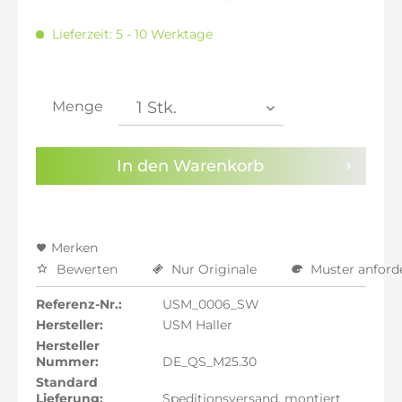
MwSt.-befreit: 1.920,17 €
inkl. 16% MwSt.: 2.227,39 €
Lieferzeit: 5 - 10 Werktage
inkl. 20% MwSt.: 2.304,20 €
inkl. 21% MwSt.: 2.323,40 €
inkl. 21% MwSt.: 2.323,40 €
inkl. 21% MwSt.: 2.323,40 €
Menge
inkl. 22% MwSt.: 2.342,61 €
Sie haben die
Datenschutzbestimmungen
zur
In den
Warenkorb
Kenntnis genommen.
Preisalarm aktivieren
Merken
Bewerten
Nur Originale
Muster anford
Referenz-Nr.:
USM_0006_SW
Hersteller:
USM Haller
Hersteller
Nummer:
DE_QS_M25.30
Standard
Lieferung:
Speditionsversand, montiert