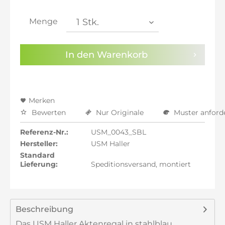
inkl. 21% MwSt.: 1.317,78 €
inkl. 21% MwSt.: 1.317,78 €
Menge
inkl. 22% MwSt.: 1.328,67 €
Sie haben die
Datenschutzbestimmungen
zur
In den
Warenkorb
Kenntnis genommen.
Preisalarm aktivieren
Merken
Bewerten
Nur Originale
Muster anford
Referenz-Nr.:
USM_0043_SBL
Hersteller:
USM Haller
Standard
Lieferung:
Speditionsversand, montiert
Beschreibung
Das USM Haller Aktenregal in stahlblau