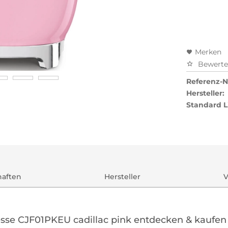
Preisal
Merken
Bewert
Referenz-Nr
Hersteller:
Standard L
haften
Hersteller
V
esse CJF01PKEU cadillac pink entdecken & kaufen