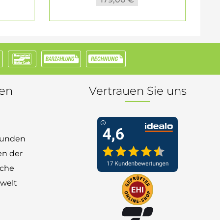
nen
Vertrauen Sie uns
 Kunden
en der
nche
welt