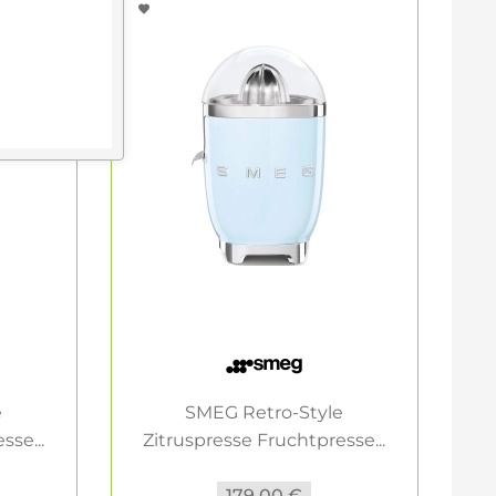
e
SMEG Retro-Style
sse...
Zitruspresse Fruchtpresse...
Z
179,00 €