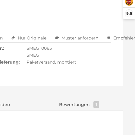
arm aktivieren
9,5
en
Nur Originale
Muster anfordern
Empfehle
.:
SMEG_0065
SMEG
ieferung:
Paketversand, montiert
ideo
Bewertungen
1