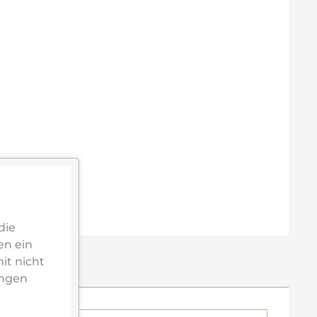
die
en ein
it nicht
ungen