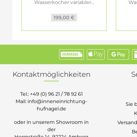
Wasserkocher variabler...
Was
199,00 €
Kontaktmöglichkeiten
S
Tel.:
+49 (0) 96 21 / 78 92 61
Mail:
info@inneneinrichtung-
Sie 
hufnagel.de
K
oder in unserem Showroom in
Versand
der
B
Herrnstraße 14, 92224 Amberg