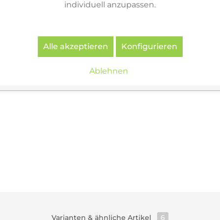
individuell anzupassen.
reichung
assermangel
ten
Alle akzeptieren
Konfigurieren
Ablehnen
Kunststoff verchromt
Varianten & ähnliche Artikel
6