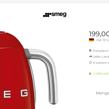
old | Polstermöbel aus Bad
& Chill-out-Sessel
Büro- & Officemöbel
s
NIMBUS – ENGINEERED DESI
Empfangstheken
STUTTGART
Schreibtische & Bürostühle
NIMBUS Kollektion
n & Garderobenständer
Outdoormöbel und
Rollcontainer
ssoires
 Kommoden
Lösungen für Ihr Home Offi
199,0
ollektion
USM Haller Büromöbel
Nils Holger Moormann - Nahe
inkl. 19
Ungewöhnlich, Weitblickend
USM Haller Einzelteile & Zu
oires
Nils Holger Moormann Koll
o - Leidenschaft für
Preisalarm 
es
el
Liefer-Länd
Nils Holger Moormann Konf
6 weitere 
sco Kollektion
MwSt.-be
 & Entreé
inkl. 16
Lieferzei
& Badvorleger
inkl. 2
n
inkl. 2
inkl. 2
lien
inkl. 2
Meng
inkl. 2
Sie hab