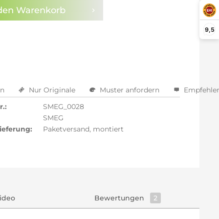
n.
den
Warenkorb
arm aktivieren
9,5
en
Nur Originale
Muster anfordern
Empfehle
.:
SMEG_0028
SMEG
ieferung:
Paketversand, montiert
ideo
Bewertungen
2