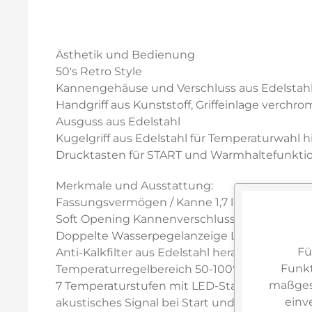
Ästhetik und Bedienung
50's Retro Style
Kannengehäuse und Verschluss aus Edelstahl 
Handgriff aus Kunststoff, Griffeinlage verchro
Ausguss aus Edelstahl
Kugelgriff aus Edelstahl für Temperaturwahl h
Drucktasten für START und Warmhaltefunktio
Merkmale und Ausstattung:
Fassungsvermögen / Kanne 1,7 l / 7 Tassen
Soft Opening Kannenverschluss
Doppelte Wasserpegelanzeige Liter/Tassen
Fü
Anti-Kalkfilter aus Edelstahl herausnehmbar
Funkt
Temperaturregelbereich 50-100°C
maßgesc
7 Temperaturstufen mit LED-Statusanzeige,
einv
akustisches Signal bei Start und Temperatur