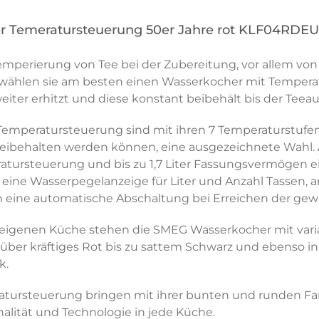
er Temeratursteuerung 50er Jahre rot KLF04RDE
emperierung von Tee bei der Zubereitung, vor allem vo
wählen sie am besten einen Wasserkocher mit Temperatu
ter erhitzt und diese konstant beibehält bis der Teeau
mperatursteuerung sind mit ihren 7 Temperaturstufen v
eibehalten werden können, eine ausgezeichnete Wahl.
tursteuerung und bis zu 1,7 Liter Fassungsvermögen e
, eine Wasserpegelanzeige für Liter und Anzahl Tasse
ionen eine automatische Abschaltung bei Erreichen der 
 eigenen Küche stehen die SMEG Wasserkocher mit variab
ber kräftiges Rot bis zu sattem Schwarz und ebenso in
k.
ratursteuerung bringen mit ihrer bunten und runden
nalität und Technologie in jede Küche.