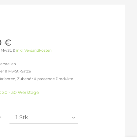
Möller Design - Beste Manufakturqualität
Ausstellungsstücke
aus Lemgo
GN AUS
Möller Design Kollektion
Sonderaktionen & Herstelleraktionen
ce
[ more ] aus Hamburg
0 €
Neuigkeiten der Einrichtungsbranche
liegend,
 % MwSt. &
inkl. Versandkosten
behör
ektion
erstellen
er & MwSt.-Sätze
igurator
Varianten, Zubehör & passende Produkte
freit: 167,23 €
% MwSt.: 193,98 €
t: 20 - 30 Werktage
0% MwSt.: 200,67 €
1% MwSt.: 202,34 €
1% MwSt.: 202,34 €
1% MwSt.: 202,34 €
e
2% MwSt.: 204,02 €
en die
Datenschutzbestimmungen
zur Kenntnis