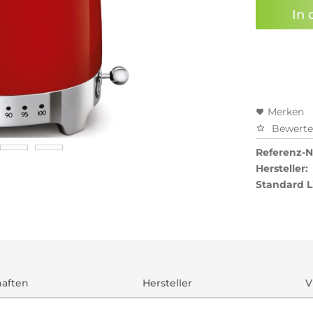
genomme
In 
Preisal
Merken
Bewert
Referenz-Nr
Hersteller:
Standard L
haften
Hersteller
V