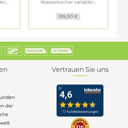
r...
Wasserkocher variabler...
199,00 €
nen
Vertrauen Sie uns
 Kunden
en der
nche
welt