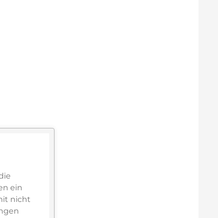
die
en ein
it nicht
ungen