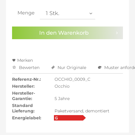
inkl. 21% MwSt.: 2.969,08 €
inkl. 21% MwSt.: 2.969,08 €
Menge
inkl. 22% MwSt.: 2.993,61 €
Sie haben die
Datenschutzbestimmungen
zur
In den
Warenkorb
Kenntnis genommen.
Preisalarm aktivieren
Merken
Bewerten
Nur Originale
Muster anford
Referenz-Nr.:
OCCHIO_0009_C
Hersteller:
Occhio
Hersteller-
Garantie:
5 Jahre
Standard
Lieferung:
Paketversand, demontiert
Energielabel: