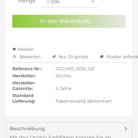
Menge
inkl. 22% MwSt.: 89,19 €
Sie haben die
Datenschutzbestimmungen
zur
In den
Warenkorb
Kenntnis genommen.
Preisalarm aktivieren
Merken
Bewerten
Nur Originale
Muster anford
Referenz-Nr.:
OCCHIO_0010_GE
Hersteller:
Occhio
Hersteller-
Garantie:
5 Jahre
Standard
Lieferung:
Paketversand, demontiert
Beschreibung
Mit den Occhio Farbfiltern können Sie im