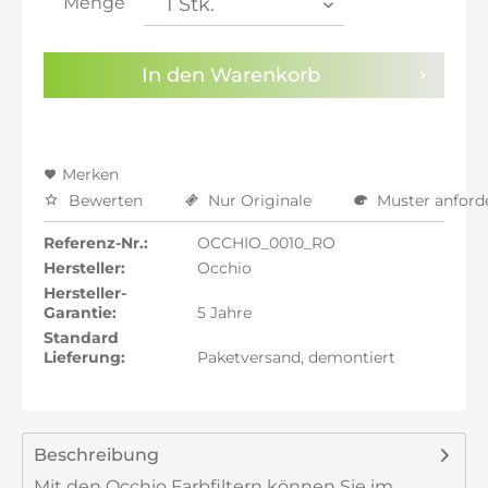
Menge
inkl. 22% MwSt.: 89,19 €
Sie haben die
Datenschutzbestimmungen
zur
In den
Warenkorb
Kenntnis genommen.
Preisalarm aktivieren
Merken
Bewerten
Nur Originale
Muster anford
Referenz-Nr.:
OCCHIO_0010_RO
Hersteller:
Occhio
Hersteller-
Garantie:
5 Jahre
Standard
Lieferung:
Paketversand, demontiert
Beschreibung
Mit den Occhio Farbfiltern können Sie im