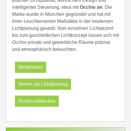
präziser Lichtqualität, ikonischem Design und
intelligenter Steuerung, etwa mit
Occhio air
. Die
Marke wurde in München gegründet und hat mit
ihren Leuchtenserien Maßstäbe in der modernen
Lichtplanung gesetzt. Vom einzelnen Lichtakzent
bis zum ganzheitlichen Lichtkonzept lassen sich mit
Occhio private und gewerbliche Räume präzise
und atmosphärisch beleuchten.
Weiterlesen
Bei Inneneinrichtung Hufnagel kaufen Sie originale
Termin zur Lichtplanung
Occhio Leuchten mit persönlicher Beratung,
individueller Planung, Montage und Einweisung vor
Ort. Besonders gefragt sind Pendel- und
Occhio entdecken
Deckenleuchten für Ess- und Wohnbereiche,
Wandleuchten für atmosphärisches Licht, Tisch-
und Stehleuchten für gezielte Lichtinseln sowie
Strahler für präzise Akzentuierung. Viele Modelle