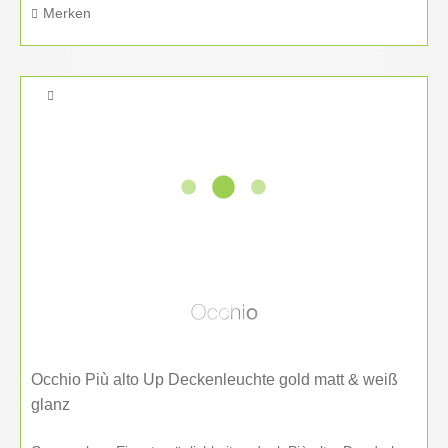
Merken
Bietet Inneneinrichtung Hufnagel auch Beratung
außerhalb Deutschlands an?
Ja. Neben unserer lokalen Beratung in Amberg und
unserem deutschlandweiten Service bieten wir
auch
internationale Beratung
für individuelle
Licht- und Einrichtungsprojekte an.
Occhio Più alto Up Deckenleuchte gold matt & weiß
glanz