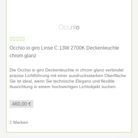
Bayreuth und Weiden i. d. Oberpfalz
.
Wenn Sie einen
Occhio Handelspartner
suchen,
der lokale Beratung mit überregionalem Service
verbindet, sind Sie bei Inneneinrichtung Hufnagel
richtig. Wir begleiten Kundinnen und Kunden in
Occhio io giro Linse C 13W 2700K Deckenleuchte
Amberg, in Bayern und in ganz Deutschland bei der
chrom glanz
Auswahl, Planung und Umsetzung hochwertiger
Occhio Lichtlösungen. Darüber hinaus bieten wir
Die Occhio io giro Deckenleuchte in chrom glanz verbindet
auch
internationale Beratung
für individuelle
präzise Lichtführung mit einer ausdrucksstarken Oberfläche.
Wohn- und Objektprojekte.
Sie ist ideal, wenn Sie technische Eleganz und flexible
Ausrichtung in einem hochwertigen Lichtobjekt suchen.
Markante...
Warum viele Kundinnen und Kunden
gezielt nach einem Occhio Händler
460,00 €
suchen
Wer nach
Occhio Händler
sucht, möchte meist
Merken
mehr als nur eine einzelne Designleuchte kaufen.
Gesucht wird eine verlässliche Anlaufstelle für