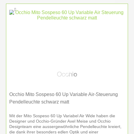
Beratung, Lichtplanung, Oberflächenwahl,
Steuerung, Montage und Einweisung. Genau hier
liegt die Stärke von Inneneinrichtung Hufnagel: Wir
verbinden originale Occhio Leuchten mit
persönlicher Betreuung und einem Lichtkonzept,
das auf Raum, Nutzung und Architektur abgestimmt
ist.
Das ist besonders wichtig, weil Licht nicht nur
funktional sein soll, sondern wesentlich zur
Atmosphäre eines Raumes beiträgt. Ob Esstisch,
Wohnbereich, Küche, Flur, Homeoffice oder Büro:
Mit professioneller Beratung wird aus einer
Occhio Mito Sospeso 60 Up Variable Air-Steuerung
einzelnen Leuchte oder einer Serie ein stimmiges
Pendelleuchte schwarz matt
Lichtkonzept mit echter Wirkung.
Mit der Mito Sospeso 60 Up Variabel Air Wide haben die
Persönliche Lichtplanung für Mito, Sento,
Designer und Occhio-Gründer Axel Meise und Occhio
Designteam eine aussergewöhnliche Pendelleuchte kreiert,
Più und io
die dank ihrer besonders edlen Optik und einer