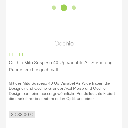
Occhio air
– sowie eine persönliche Einweisung
vor Ort.
Ist Inneneinrichtung Hufnagel ein Occhio
Handelspartner?
Ja. Bei Inneneinrichtung Hufnagel erhalten Sie
originale Occhio Leuchten mit persönlicher
Beratung, Lichtplanung, Montage und Betreuung für
private und gewerbliche Projekte.
Occhio Mito Sospeso 40 Up Variable Air-Steuerung
Pendelleuchte gold matt
Kann ich Occhio auch außerhalb der Oberpfalz
Mit der Mito Sospeso 40 Up Variabel Air Wide haben die
bestellen?
Designer und Occhio-Gründer Axel Meise und Occhio
Ja. Wir betreuen Kundinnen und Kunden in der
Designteam eine aussergewöhnliche Pendelleuchte kreiert,
die dank ihrer besonders edlen Optik und einer
Oberpfalz, in Bayern und deutschlandweit.
hervorragenden...
Besonders häufig realisieren wir Projekte in
München, Stuttgart, Nürnberg, Regensburg,
3.038,00 €
Bayreuth und Weiden i. d. Oberpfalz.