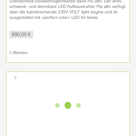
Grenzenlose Einsatzmöglichkeiten dank Più alto: Der dreh-,
schwenk- und dimmbare LED Aufbaustrahler Più alto verfügt
über die bahnbrechende 230V VOLT light engine und ist
ausgestattet mit »perfect color« LED für beste
Farbwiedergabe....
690,00 €
Merken