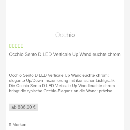
Elektriker
Internationale Beratung für individuelle
Lichtprojekte
Beliebte Occhio Serien
Mito
– ikonische Ring-Leuchten als Pendel-,
Decken- oder Wandleuchte, ideal für Esstisch und
Occhio Sento D LED Verticale Up Wandleuchte chrom
Wohnbereich
Sento
– modular und vielseitig mit Up-/Down-Licht
und wechselbaren Optiken
Occhio Sento D LED Verticale Up Wandleuchte chrom:
Più
– Strahler und Downlights für präzise
elegante Up/Down-Inszenierung mit ikonischer Lichtgrafik
Die Occhio Sento D LED Verticale Up Wandleuchte chrom
Akzentuierung und durchdachte Lichtlösungen
bringt die typische Occhio-Eleganz an die Wand: präzise
io
– kompakte Leuchten mit hochwertiger
Lichtkegel,...
Lichtwirkung, ideal für Sideboards, Leseecken und
ab 886,00 €
kleinere Lichtzonen
Region, Erreichbarkeit und
Merken