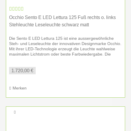
Kann ich Occhio Leuchten testen?
Ja. Im Showroom in Amberg demonstrieren wir
Occhio Sento E LED Lettura 125 Fuß rechts o. links
Lichtwirkung, Dimmung, Farbtemperatur und
Stehleuchte Leseleuchte schwarz matt
Occhio air
. Gern auch mit persönlichem Termin.
Die Sento E LED Lettura 125 ist eine aussergewöhnliche
Steh- und Leseleuchte der innovativen Designmarke Occhio.
Welche Oberflächen und Lichtfarben sind
Mit ihrer LED-Technologie erzeugt die Leuchte wahlweise
verfügbar?
maximalen Lichtstrom oder beste Farbwiedergabe. Die
Leuchte lässt...
Je nach Serie sind unterschiedliche Oberflächen
1.720,00 €
wie matt weiß, matt schwarz, poliert, rose gold oder
bronze verfügbar. Auch bei Lichtfarben und
Funktionen beraten wir Sie individuell und zeigen
Merken
Muster direkt vor Ort.
Übernehmen Sie Montage und Einweisung?
Ja. Wir übernehmen die fachgerechte Installation,
Ausrichtung, Programmierung – zum Beispiel von