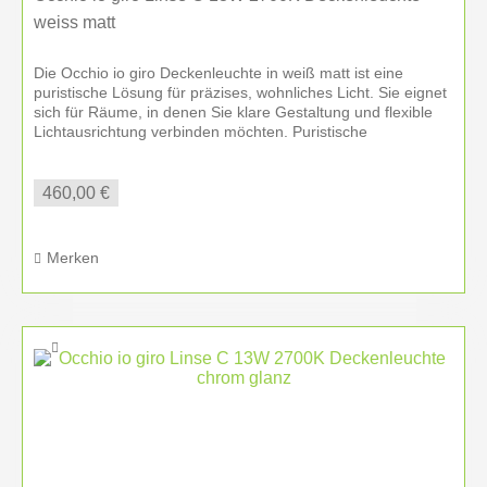
demonstrieren wir Lichtwirkung, Dimmung,
weiss matt
Farbtemperatur, Steuerung mit
Occhio air
sowie
unterschiedliche Oberflächen und Ausführungen.
Die Occhio io giro Deckenleuchte in weiß matt ist eine
puristische Lösung für präzises, wohnliches Licht. Sie eignet
So erhalten Sie einen deutlich besseren Eindruck
sich für Räume, in denen Sie klare Gestaltung und flexible
davon, wie einzelne Leuchten oder komplette
Lichtausrichtung verbinden möchten. Puristische
Serien in Ihrem Zuhause oder Projekt wirken.
Deckenleuchte...
460,00 €
Occhio kaufen in Amberg – mit
Showroom, Lichtplanung und
deutschlandweiter Lieferung
Merken
Inneneinrichtung Hufnagel ist Ihr lokaler
Ansprechpartner für
Occhio in Amberg
und in der
Oberpfalz. Gleichzeitig profitieren Sie von
persönlicher Fachberatung, individueller
Lichtplanung sowie einer
deutschlandweiten
Lieferung und Montage
nach Absprache.
Besonders häufig betreuen wir Projekte in
München, Stuttgart, Nürnberg, Regensburg,