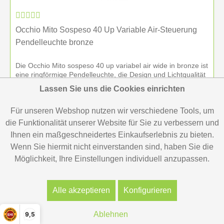
Occhio Mito Sospeso 40 Up Variable Air-Steuerung
Pendelleuchte bronze
Die Occhio Mito sospeso 40 up variabel air wide in bronze ist
eine ringförmige Pendelleuchte, die Design und Lichtqualität
auf höchstem Niveau verbindet. Mit einem Durchmesser von
Lassen Sie uns die Cookies einrichten
40 cm wirkt sie über Esstisch, Kücheninsel oder im...
Für unseren Webshop nutzen wir verschiedene Tools, um
3.338,00 €
die Funktionalität unserer Website für Sie zu verbessern und
Ihnen ein maßgeschneidertes Einkaufserlebnis zu bieten.
Wenn Sie hiermit nicht einverstanden sind, haben Sie die
Merken
Möglichkeit, Ihre Einstellungen individuell anzupassen.
Alle akzeptieren
Konfigurieren
Ablehnen
9,5