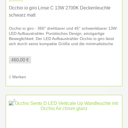
stärkt.
Occhio io giro Linse C 13W 2700K Deckenleuchte
schwarz matt
Ihre Vorteile bei Hufnagel
Occhio io giro - 360° drehbarer und 45° schwenkbarer 13W
Autorisierter Occhio Handelspartner mit
LED Aufbaustrahler. Puristisches Design, einzigartige
Originalware und Herstellergarantie
Beweglichkeit: Der LED Aufbaustrahler Occhio io giro lässt
sich durch seine kompakte Größe und die minimalistische
Individuelle Lichtplanung für Wohn- und
Optik...
Arbeitsbereiche
Showroom in Amberg mit zahlreichen Occhio
460,00 €
Leuchten und Oberflächenmustern
Persönliche Beratung zu Lichtwirkung, Steuerung
Merken
und Raumkonzept
Schnelle Verfügbarkeit vieler Konfigurationen
Lieferung und Montage in Amberg, der Oberpfalz,
Bayern und deutschlandweit
Besonders häufige Betreuung in München,
Stuttgart, Nürnberg, Regensburg, Bayreuth und
Weiden i. d. Oberpfalz
Saubere Montage und Einweisung durch geschulte