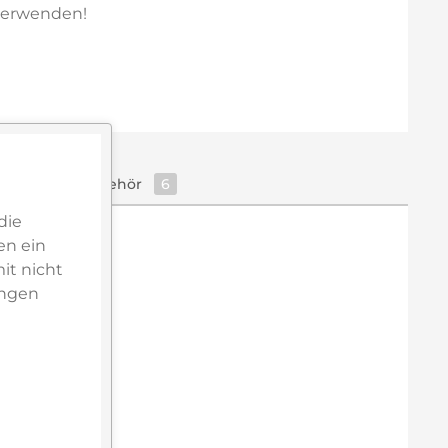
erwenden!
Zubehör
6
die
en ein
it nicht
ungen