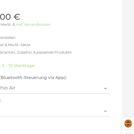
Möller Design - Beste Manufakturqualität
Ausstellungsstücke
aus Lemgo
GN AUS
,00 €
Möller Design Kollektion
 % MwSt. &
inkl. Versandkosten
Sonderaktionen & Herstelleraktionen
ce
erstellen
[ more ] aus Hamburg
er & MwSt.-Sätze
Neuigkeiten der Einrichtungsbranche
liegend,
Varianten, Zubehör & passende Produkte
behör
freit: 1.712,61 €
ektion
% MwSt.: 1.986,62 €
: 5 - 10 Werktage
% MwSt.: 2.055,13 €
igurator
% MwSt.: 2.072,25 €
(Bluetooth-Steuerung via App):
% MwSt.: 2.072,25 €
% MwSt.: 2.072,25 €
2% MwSt.: 2.089,38 €
:
en die
Datenschutzbestimmungen
zur Kenntnis
n.
arm aktivieren