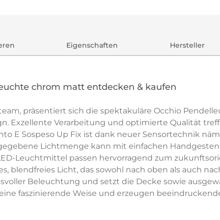
ieren
Eigenschaften
Hersteller
leuchte chrom matt entdecken & kaufen
eam, präsentiert sich die spektakuläre Occhio Pendell
n. Exzellente Verarbeitung und optimierte Qualität tre
to E Sospeso Up Fix ist dank neuer Sensortechnik näml
bgegebene Lichtmenge kann mit einfachen Handgesten r
ED-Leuchtmittel passen hervorragend zum zukunftsori
 blendfreies Licht, das sowohl nach oben als auch nac
voller Beleuchtung und setzt die Decke sowie ausgewä
uf eine faszinierende Weise und erzeugen beeindruckende