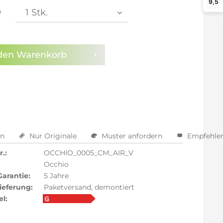
9,5
e
den
Warenkorb
en
Nur Originale
Muster anfordern
Empfehle
.:
OCCHIO_0005_CM_AIR_V
Occhio
Garantie:
5 Jahre
ieferung:
Paketversand, demontiert
el: