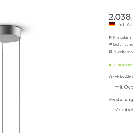
old | Polstermöbel aus Bad
& Chill-out-Sessel
Büro- & Officemöbel
s
NIMBUS – ENGINEERED DESI
Empfangstheken
2.038
STUTTGART
Schreibtische & Bürostühle
inkl. 19
NIMBUS Kollektion
n & Garderobenständer
Outdoormöbel und
Rollcontainer
ssoires
 Kommoden
Lösungen für Ihr Home Offi
Preisalarm 
ollektion
Liefer-Länd
USM Haller Büromöbel
Nils Holger Moormann - Nahe
Ungewöhnlich, Weitblickend
9 weitere 
USM Haller Einzelteile & Zu
oires
MwSt.-be
Nils Holger Moormann Koll
o - Leidenschaft für
inkl. 16
es
Lieferzeit
el
inkl. 20
Nils Holger Moormann Konf
inkl. 21
Occhio Air 
sco Kollektion
inkl. 21
 & Entreé
inkl. 21
& Badvorleger
inkl. 2
n
Verstellung
Sie hab
lien
genomme
Preisal