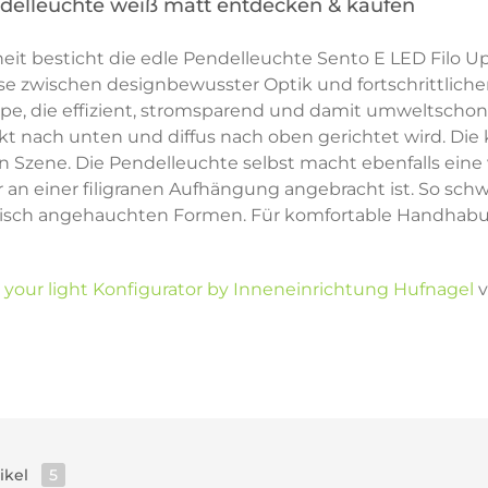
ndelleuchte weiß matt entdecken & kaufen
theit besticht die edle Pendelleuchte Sento E LED Filo 
se zwischen designbewusster Optik und fortschrittlicher
pe, die effizient, stromsparend und damit umweltscho
kt nach unten und diffus nach oben gerichtet wird. Die
zene. Die Pendelleuchte selbst macht ebenfalls eine vor
r an einer filigranen Aufhängung angebracht ist. So s
tisch angehauchten Formen. Für komfortable Handhabu
 your light Konfigurator by Inneneinrichtung Hufnagel
v
tikel
5