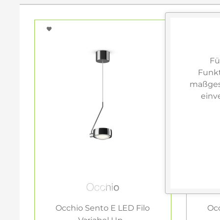
Fü
Funkt
maßgesc
einv
Occhio Sento E LED Filo
Occ