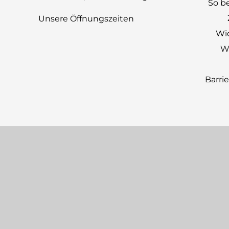
So be
Unsere Öffnungszeiten
Wi
Wi
Barri