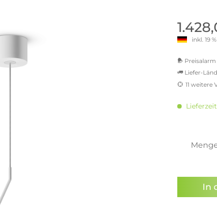
old | Polstermöbel aus Bad
& Chill-out-Sessel
Büro- & Officemöbel
s
NIMBUS – ENGINEERED DESI
Empfangstheken
1.428
STUTTGART
Schreibtische & Bürostühle
inkl. 19
NIMBUS Kollektion
n & Garderobenständer
Outdoormöbel und
Rollcontainer
ssoires
 Kommoden
Lösungen für Ihr Home Offi
Preisalarm 
ollektion
Liefer-Länd
USM Haller Büromöbel
Nils Holger Moormann - Nahe
Ungewöhnlich, Weitblickend
11 weitere
USM Haller Einzelteile & Zu
oires
MwSt.-b
Nils Holger Moormann Koll
o - Leidenschaft für
inkl. 16
es
Lieferzeit
el
inkl. 2
Nils Holger Moormann Konf
inkl. 21
sco Kollektion
inkl. 21
 & Entreé
inkl. 21
Meng
& Badvorleger
inkl. 2
n
Sie hab
lien
genomme
In 
Preisal