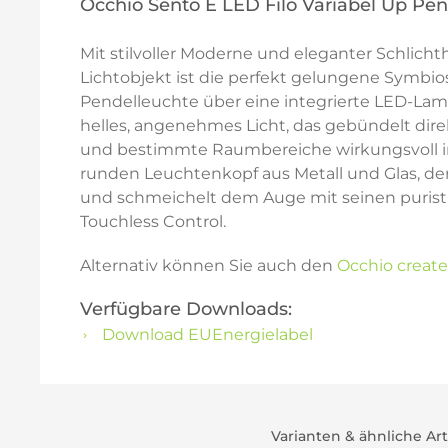
Occhio Sento E LED Filo Variabel Up Pe
Mit stilvoller Moderne und eleganter Schlich
Lichtobjekt ist die perfekt gelungene Symbio
Pendelleuchte über eine integrierte LED-Lam
helles, angenehmes Licht, das gebündelt dire
und bestimmte Raumbereiche wirkungsvoll in S
runden Leuchtenkopf aus Metall und Glas, de
und schmeichelt dem Auge mit seinen puris
Touchless Control.
Alternativ können Sie auch den
Occhio create
Verfügbare Downloads:
Download EUEnergielabel
Varianten & ähnliche Ar