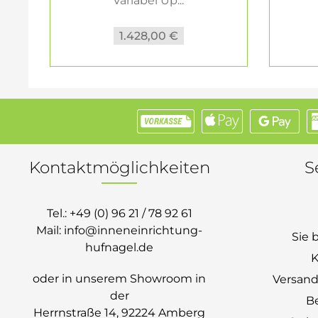
Variabel Up...
1.428,00 €
Kontaktmöglichkeiten
S
Tel.:
+49 (0) 96 21 / 78 92 61
Mail:
info@inneneinrichtung-
Sie 
hufnagel.de
K
oder in unserem Showroom in
Versand
der
B
Herrnstraße 14, 92224 Amberg