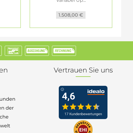
Variabel Up...
1.508,00 €
nen
Vertrauen Sie uns
 Kunden
en der
nche
welt