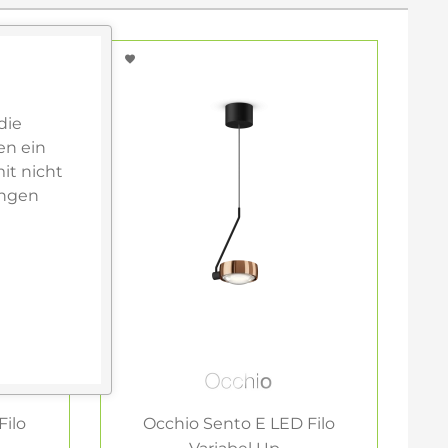
die
en ein
it nicht
ungen
Filo
Occhio Sento E LED Filo