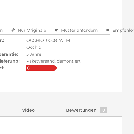
en
Nur Originale
Muster anfordern
Empfehle
.:
OCCHIO_0008_WTM
Occhio
Garantie:
5 Jahre
ieferung:
Paketversand, demontiert
el:
Video
Bewertungen
0