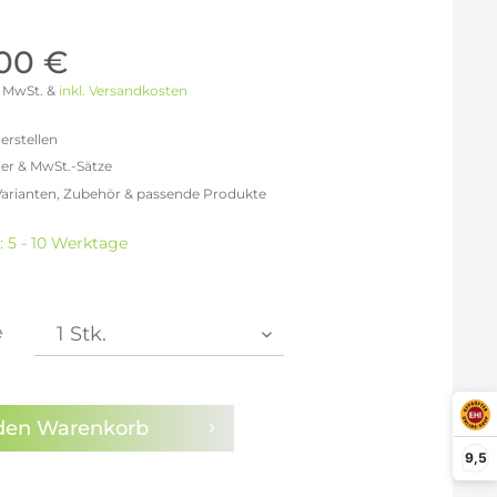
Möller Design - Beste Manufakturqualität
Ausstellungsstücke
aus Lemgo
GN AUS
,00 €
Möller Design Kollektion
 % MwSt. &
inkl. Versandkosten
Sonderaktionen & Herstelleraktionen
ce
erstellen
[ more ] aus Hamburg
er & MwSt.-Sätze
Neuigkeiten der Einrichtungsbranche
liegend,
 Varianten, Zubehör & passende Produkte
behör
efreit: 1.200,00 €
ektion
% MwSt.: 1.392,00 €
: 5 - 10 Werktage
0% MwSt.: 1.440,00 €
igurator
% MwSt.: 1.452,00 €
% MwSt.: 1.452,00 €
% MwSt.: 1.452,00 €
e
2% MwSt.: 1.464,00 €
en die
Datenschutzbestimmungen
zur Kenntnis
n.
den
Warenkorb
9,5
arm aktivieren