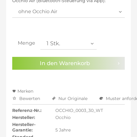
Occhio Air (Bluetooth-Steuerung via App):
inkl. 21% MwSt.: 961,90 €
inkl. 21% MwSt.: 961,90 €
inkl. 22% MwSt.: 969,85 €
Sie haben die
Datenschutzbestimmungen
zur
Kenntnis genommen.
Menge
Preisalarm aktivieren
In den
Warenkorb
Merken
Bewerten
Nur Originale
Muster anford
Referenz-Nr.:
OCCHIO_0003_30_WT
Hersteller:
Occhio
Hersteller-
Garantie:
5 Jahre