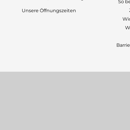
So be
Unsere Öffnungszeiten
Wi
Wi
Barri