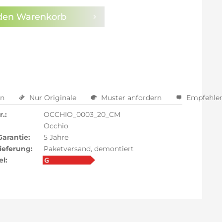
den
Warenkorb
en
Nur Originale
Muster anfordern
Empfehle
.:
OCCHIO_0003_20_CM
Occhio
Garantie:
5 Jahre
ieferung:
Paketversand, demontiert
el: