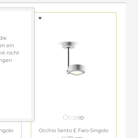
die
en ein
it nicht
ungen
ingolo
Occhio Sento E Faro Singolo
O