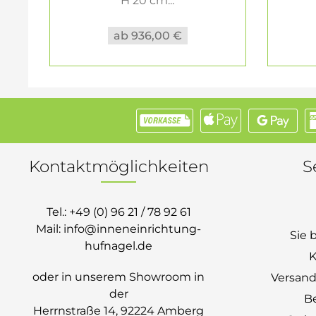
H 20 cm...
ab 936,00 €
Kontaktmöglichkeiten
S
Tel.:
+49 (0) 96 21 / 78 92 61
Mail:
info@inneneinrichtung-
Sie 
hufnagel.de
K
oder in unserem Showroom in
Versand
der
B
Herrnstraße 14, 92224 Amberg