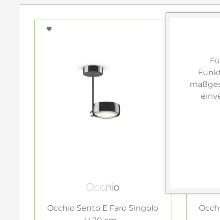
Fü
Funkt
maßgesc
einv
Occhio Sento E Faro Singolo
Occhi