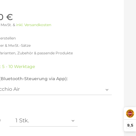
Möller Design - Beste Manufakturqualität
Ausstellungsstücke
aus Lemgo
GN AUS
0 €
Möller Design Kollektion
 % MwSt. &
inkl. Versandkosten
Sonderaktionen & Herstelleraktionen
ce
erstellen
[ more ] aus Hamburg
er & MwSt.-Sätze
Neuigkeiten der Einrichtungsbranche
liegend,
 Varianten, Zubehör & passende Produkte
behör
efreit: 786,55 €
ektion
% MwSt.: 912,40 €
: 5 - 10 Werktage
0% MwSt.: 943,87 €
igurator
% MwSt.: 951,73 €
(Bluetooth-Steuerung via App):
% MwSt.: 951,73 €
% MwSt.: 951,73 €
2% MwSt.: 959,60 €
en die
Datenschutzbestimmungen
zur Kenntnis
n.
e
9,5
arm aktivieren