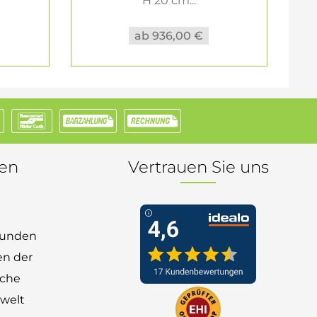
H 20 cm...
ab 936,00 €
nen
Vertrauen Sie uns
 Kunden
en der
nche
welt