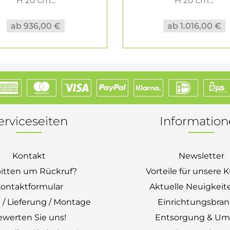
H 20 cm...
H 20 cm...
ab 936,00 €
ab 1.016,00 €
erviceseiten
Informatio
Kontakt
Newsletter
bitten um Rückruf?
Vorteile für unsere
ontaktformular
Aktuelle Neuigkeit
 / Lieferung / Montage
Einrichtungsbra
ewerten Sie uns!
Entsorgung & Um