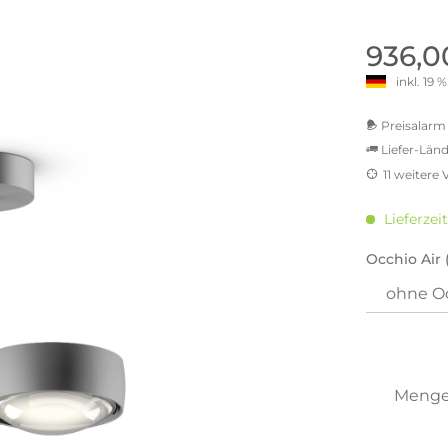
old | Polstermöbel aus Bad
& Chill-out-Sessel
Büro- & Officemöbel
s
NIMBUS – ENGINEERED DESI
Empfangstheken
936,0
STUTTGART
Schreibtische & Bürostühle
inkl. 19
NIMBUS Kollektion
n & Garderobenständer
Outdoormöbel und
Rollcontainer
ssoires
 Kommoden
Lösungen für Ihr Home Offi
Preisalarm 
ollektion
Liefer-Länd
USM Haller Büromöbel
Nils Holger Moormann - Nahe
Ungewöhnlich, Weitblickend
11 weitere
USM Haller Einzelteile & Zu
oires
MwSt.-b
Nils Holger Moormann Koll
o - Leidenschaft für
inkl. 16
es
Lieferzeit
el
inkl. 2
Nils Holger Moormann Konf
inkl. 21
Occhio Air 
sco Kollektion
inkl. 21
 & Entreé
inkl. 21
& Badvorleger
inkl. 2
n
Sie hab
lien
genomme
Meng
Preisal