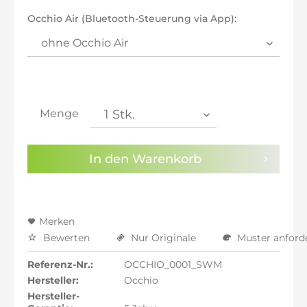
inkl. 21% MwSt.: 900,89 €
Occhio Air (Bluetooth-Steuerung via App):
inkl. 21% MwSt.: 900,89 €
inkl. 21% MwSt.: 900,89 €
inkl. 22% MwSt.: 908,34 €
Sie haben die
Datenschutzbestimmungen
zur
Kenntnis genommen.
Menge
Preisalarm aktivieren
In den
Warenkorb
Merken
Bewerten
Nur Originale
Muster anford
Referenz-Nr.:
OCCHIO_0001_SWM
Hersteller:
Occhio
Hersteller-