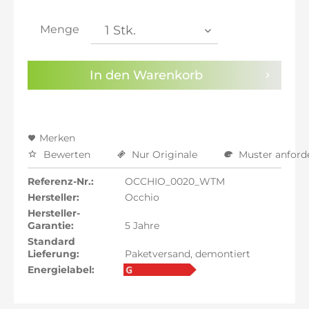
inkl. 21% MwSt.: 1.874,99 €
inkl. 21% MwSt.: 1.874,99 €
Menge
inkl. 22% MwSt.: 1.890,49 €
Sie haben die
Datenschutzbestimmungen
zur
In den
Warenkorb
Kenntnis genommen.
Preisalarm aktivieren
Merken
Bewerten
Nur Originale
Muster anford
Referenz-Nr.:
OCCHIO_0020_WTM
Hersteller:
Occhio
Hersteller-
Garantie:
5 Jahre
Standard
Lieferung:
Paketversand, demontiert
Energielabel: