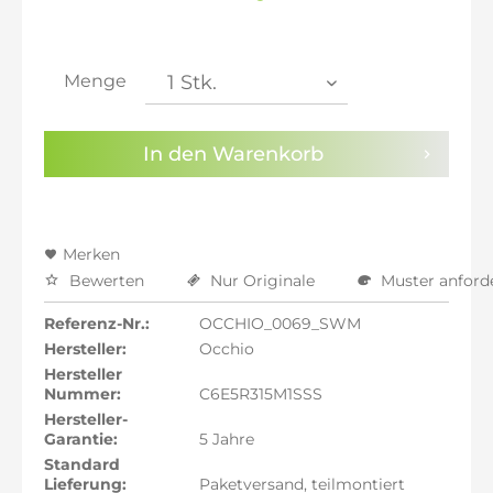
inkl. 20% MwSt.: 4.184,87 €
inkl. 21% MwSt.: 4.219,75 €
inkl. 21% MwSt.: 4.219,75 €
inkl. 21% MwSt.: 4.219,75 €
Menge
inkl. 22% MwSt.: 4.254,62 €
Sie haben die
Datenschutzbestimmungen
zur
In den
Warenkorb
Kenntnis genommen.
Preisalarm aktivieren
Merken
Bewerten
Nur Originale
Muster anford
Referenz-Nr.:
OCCHIO_0069_SWM
Hersteller:
Occhio
Hersteller
Nummer:
C6E5R315M1SSS
Hersteller-
Garantie:
5 Jahre
Standard
Lieferung:
Paketversand, teilmontiert