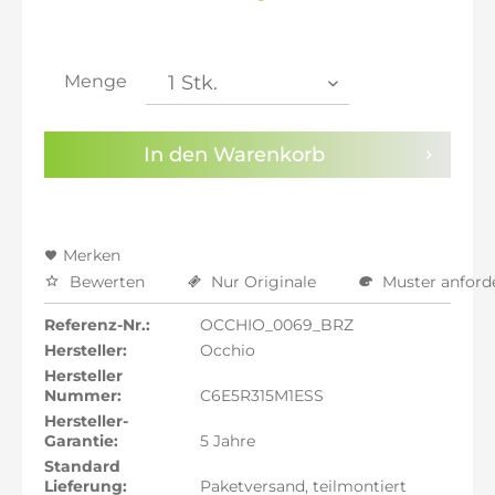
inkl. 20% MwSt.: 4.588,24 €
inkl. 21% MwSt.: 4.626,47 €
inkl. 21% MwSt.: 4.626,47 €
inkl. 21% MwSt.: 4.626,47 €
Menge
inkl. 22% MwSt.: 4.664,71 €
Sie haben die
Datenschutzbestimmungen
zur
In den
Warenkorb
Kenntnis genommen.
Preisalarm aktivieren
Merken
Bewerten
Nur Originale
Muster anford
Referenz-Nr.:
OCCHIO_0069_BRZ
Hersteller:
Occhio
Hersteller
Nummer:
C6E5R315M1ESS
Hersteller-
Garantie:
5 Jahre
Standard
Lieferung:
Paketversand, teilmontiert