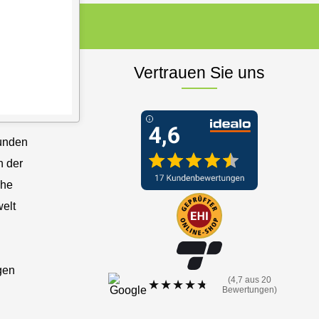
en
Vertrauen Sie uns
Kunden
n der
che
elt
gen
(4,7 aus 20
★★★★★
★★★★★
Bewertungen)