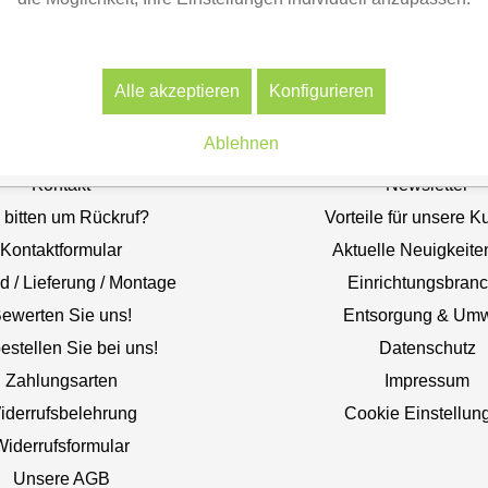
Alle akzeptieren
Konfigurieren
erviceseiten
Information
Ablehnen
Kontakt
Newsletter
 bitten um Rückruf?
Vorteile für unsere 
Kontaktformular
Aktuelle Neuigkeite
d / Lieferung / Montage
Einrichtungsbran
ewerten Sie uns!
Entsorgung & Umw
estellen Sie bei uns!
Datenschutz
Zahlungsarten
Impressum
iderrufsbelehrung
Cookie Einstellun
Widerrufsformular
Unsere AGB