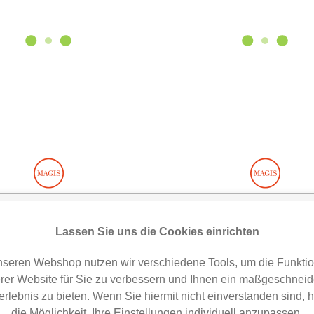
is Design Air-Armchair
Magis Design Air-Armc
Armlehnstuhl...
Armlehnstuhl orang
Lassen Sie uns die Cookies einrichten
179,00 €
179,00 €
nseren Webshop nutzen wir verschiedene Tools, um die Funktion
rer Website für Sie zu verbessern und Ihnen ein maßgeschneid
erlebnis zu bieten. Wenn Sie hiermit nicht einverstanden sind, 
die Möglichkeit, Ihre Einstellungen individuell anzupassen.