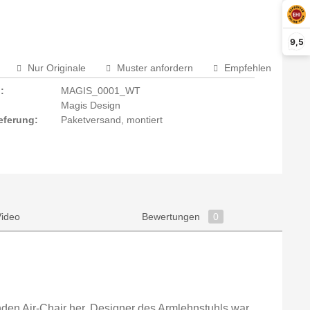
9,5
Nur Originale
Muster anfordern
Empfehlen
:
MAGIS_0001_WT
Magis Design
eferung:
Paketversand, montiert
Video
Bewertungen
0
den Air-Chair her. Designer des Armlehnstuhls war