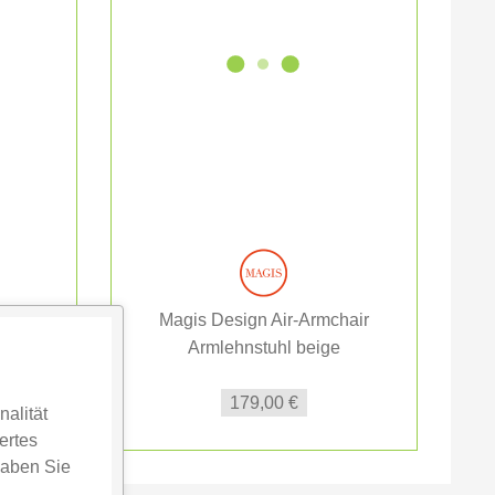
hair
Magis Design Air-Armchair
e
Armlehnstuhl beige
179,00 €
alität
ertes
haben Sie