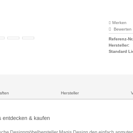
Merken
Bewerten
Referenz-Nr.
Hersteller:
Standard Li
aften
Hersteller
s entdecken & kaufen
nische Designmöbelhersteller Magis Design den einfach anmuten