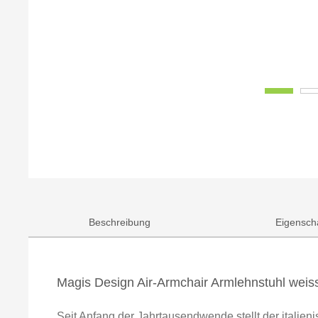
Beschreibung
Eigensch
Magis Design Air-Armchair Armlehnstuhl weis
Seit Anfang der Jahrtausendwende stellt der italie