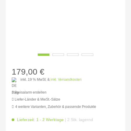
179,00 €
inkl. 19 % MwSt. &
inkl. Versandkosten
Preisalarm erstellen
Liefer-Länder & MwSt.-Sätze
4 weitere Varianten, Zubehör & passende Produkte
MwSt.-befreit: 150,42 €
inkl. 16% MwSt.: 174,49 €
Lieferzeit: 1 - 2 Werktage
| 2 Stk. lagernd
inkl. 20% MwSt.: 180,50 €
inkl. 21% MwSt.: 182,01 €