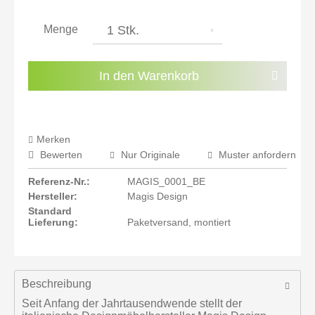
inkl. 21% MwSt.: 182,01 €
inkl. 21% MwSt.: 182,01 €
Menge
inkl. 22% MwSt.: 183,51 €
Sie haben die
Datenschutzbestimmungen
zur
In den
Warenkorb
Kenntnis genommen.
Preisalarm aktivieren
Merken
Bewerten
Nur Originale
Muster anfordern
Referenz-Nr.:
MAGIS_0001_BE
Hersteller:
Magis Design
Standard
Lieferung:
Paketversand, montiert
Beschreibung
Seit Anfang der Jahrtausendwende stellt der