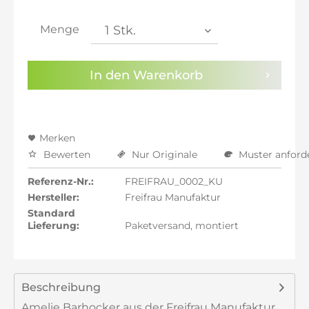
inkl. 21% MwSt.: 1.075,78 €
inkl. 21% MwSt.: 1.075,78 €
Menge
inkl. 22% MwSt.: 1.084,67 €
Sie haben die
Datenschutzbestimmungen
zur
In den
Warenkorb
Kenntnis genommen.
Preisalarm aktivieren
Merken
Bewerten
Nur Originale
Muster anford
Referenz-Nr.:
FREIFRAU_0002_KU
Hersteller:
Freifrau Manufaktur
Standard
Lieferung:
Paketversand, montiert
Beschreibung
Amelie Barhocker aus der Freifrau Manufaktur