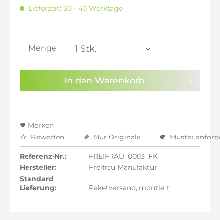
inkl. 20% MwSt.: 1.631,60 €
Lieferzeit: 30 - 40 Werktage
inkl. 21% MwSt.: 1.645,19 €
inkl. 21% MwSt.: 1.645,19 €
inkl. 21% MwSt.: 1.645,19 €
inkl. 22% MwSt.: 1.658,79 €
Menge
Sie haben die
Datenschutzbestimmungen
zur
Kenntnis genommen.
In den
Warenkorb
Preisalarm aktivieren
Merken
Bewerten
Nur Originale
Muster anford
Referenz-Nr.:
FREIFRAU_0003_FK
Hersteller:
Freifrau Manufaktur
Standard
Lieferung:
Paketversand, montiert