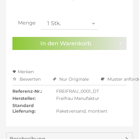
inkl. 20% MwSt.: 1.772,77 €
inkl. 21% MwSt.: 1.787,55 €
inkl. 21% MwSt.: 1.787,55 €
inkl. 21% MwSt.: 1.787,55 €
Menge
inkl. 22% MwSt.: 1.802,32 €
Sie haben die
Datenschutzbestimmungen
zur
In den
Warenkorb
Kenntnis genommen.
Preisalarm aktivieren
Merken
Bewerten
Nur Originale
Muster anford
Referenz-Nr.:
FREIFRAU_0001_DT
Hersteller:
Freifrau Manufaktur
Standard
Lieferung:
Paketversand, montiert
Beschreibung