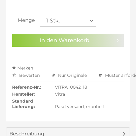
inkl. 21% MwSt.: 131,17 €
inkl. 21% MwSt.: 131,17 €
inkl. 22% MwSt.: 132,25 €
Menge
Sie haben die
Datenschutzbestimmungen
zur
Kenntnis genommen.
In den
Warenkorb
Preisalarm aktivieren
Merken
Bewerten
Nur Originale
Muster anford
Referenz-Nr.:
VITRA_0042_18
Hersteller:
Vitra
Standard
Lieferung:
Paketversand, montiert
Beschreibung