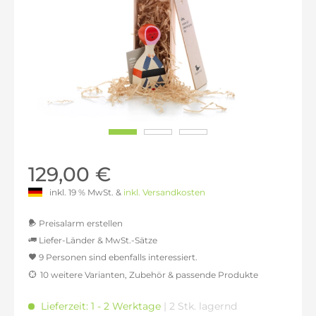
129,00 €
inkl. 19 % MwSt. &
inkl. Versandkosten
Preisalarm erstellen
Liefer-Länder & MwSt.-Sätze
9 Personen sind ebenfalls interessiert.
MwSt.-befreit: 108,40 €
10 weitere Varianten, Zubehör & passende Produkte
inkl. 16% MwSt.: 125,75 €
inkl. 20% MwSt.: 130,08 €
Lieferzeit: 1 - 2 Werktage
| 2 Stk. lagernd
inkl. 21% MwSt.: 131,17 €