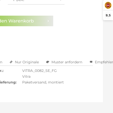
9,5
den
Warenkorb
en
Nur Originale
Muster anfordern
Empfehle
.:
VITRA_0082_SE_FG
Vitra
ieferung:
Paketversand, montiert