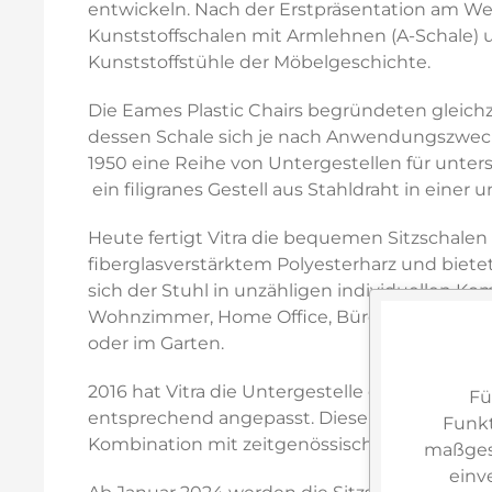
entwickeln. Nach der Erstpräsentation am W
Kunststoffschalen mit Armlehnen (A-Schale) und
Kunststoffstühle der Möbelgeschichte.
Die Eames Plastic Chairs begründeten gleichz
dessen Schale sich je nach Anwendungszweck 
1950 eine Reihe von Untergestellen für unters
 ein filigranes Gestell aus Stahldraht in eine
Heute fertigt Vitra die bequemen Sitzschalen 
fiberglasverstärktem Polyesterharz und bietet
sich der Stuhl in unzähligen individuellen Ko
Wohnzimmer, Home Office, Büro, Sitzungszimme
oder im Garten.
2016 hat Vitra die Untergestelle der Eames 
Fü
entsprechend angepasst. Diese ästhetisch 
Funkt
Kombination mit zeitgenössischen Tischen.
maßgesc
einv