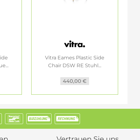
Side
Vitra Eames Plastic Side
e...
Chair DSW RE Stuhl...
440,00 €
nen
Vertrauen Sie uns