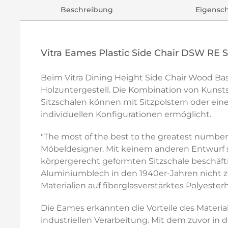
Beschreibung
Eigensc
Vitra Eames Plastic Side Chair DSW RE 
Beim Vitra Dining Height Side Chair Wood Ba
Holzuntergestell. Die Kombination von Kunsts
Sitzschalen können mit Sitzpolstern oder ein
individuellen Konfigurationen ermöglicht.
"The most of the best to the greatest number o
Möbeldesigner. Mit keinem anderen Entwurf si
körpergerecht geformten Sitzschale beschäft
Aluminiumblech in den 1940er-Jahren nicht zu
Materialien auf fiberglasverstärktes Polyesterh
Die Eames erkannten die Vorteile des Materi
industriellen Verarbeitung. Mit dem zuvor in 