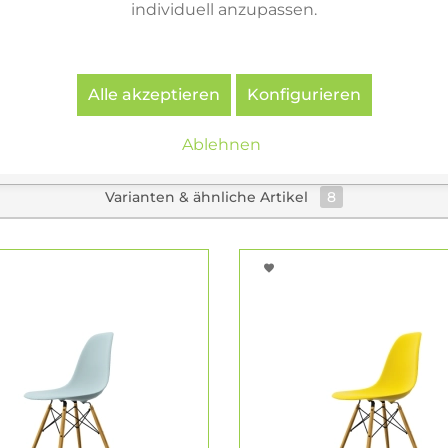
mes Plastic Chairs von Vitra aus wiederverwertetem Pos
individuell anzupassen.
Chairs RE. Der Recyclingwerkstoff stammt aus der deu
ten Verpackungen. Die Verwendung dieses recycelten Ma
issionen und erfordert deutlich weniger Energie.
Alle akzeptieren
Konfigurieren
Ablehnen
Varianten & ähnliche Artikel
8