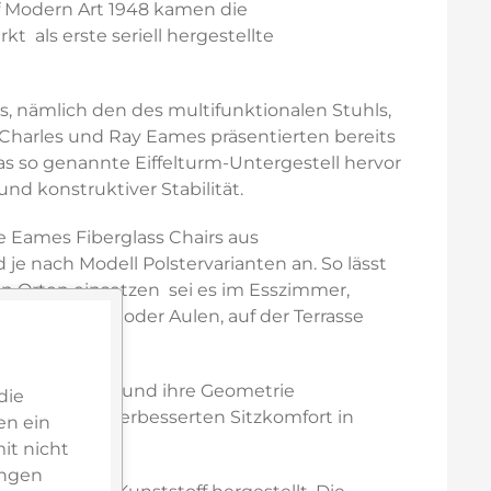
f Modern Art 1948 kamen die
 als erste seriell hergestellte
s, nämlich den des multifunktionalen Stuhls,
Charles und Ray Eames präsentierten bereits
as so genannte Eiffelturm-Untergestell hervor
und konstruktiver Stabilität.
ie Eames Fiberglass Chairs aus
 je nach Modell Polstervarianten an. So lässt
n Orten einsetzen  sei es im Esszimmer,
n Wartezonen oder Aulen, auf der Terrasse
 20 mm erhöht und ihre Geometrie
die
ker einen verbesserten Sitzkomfort in
en ein
it nicht
ungen