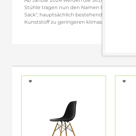
Ab Januar 2024 werden die Sitzschalen der Ea
Stühle tragen nun den Namen Eames Plastic 
Sack", hauptsächlich bestehend aus gebrauch
Kunststoff zu geringeren klimaschädlichen Em