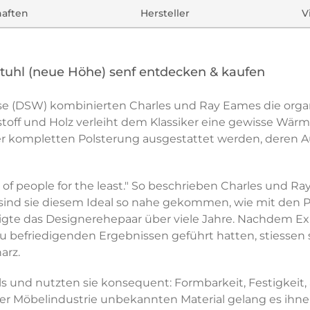
haften
Hersteller
V
Stuhl (neue Höhe) senf entdecken & kaufen
se (DSW) kombinierten Charles und Ray Eames die organ
toff und Holz verleiht dem Klassiker eine gewisse Wärm
er kompletten Polsterung ausgestattet werden, deren Au
f people for the least." So beschrieben Charles und Ray 
nd sie diesem Ideal so nahe gekommen, wie mit den Plas
igte das Designerehepaar über viele Jahre. Nachdem E
 befriedigenden Ergebnissen geführt hatten, stiessen s
arz.
als und nutzten sie konsequent: Formbarkeit, Festigke
der Möbelindustrie unbekannten Material gelang es ihnen