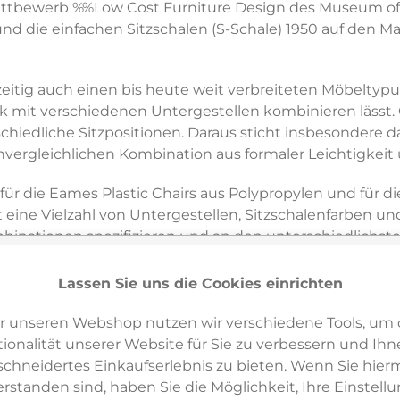
ettbewerb %%Low Cost Furniture Design des Museum o
 die einfachen Sitzschalen (S-Schale) 1950 auf den Markt 
eitig auch einen bis heute weit verbreiteten Möbeltypu
mit verschiedenen Untergestellen kombinieren lässt. 
chiedliche Sitzpositionen. Daraus sticht insbesondere d
r unvergleichlichen Kombination aus formaler Leichtigkeit 
für die Eames Plastic Chairs aus Polypropylen und für d
 eine Vielzahl von Untergestellen, Sitzschalenfarben und
mbinationen spezifizieren und an den unterschiedlichste
r oder im Restaurant, in der Cafeteria oder Kantine, i
Lassen Sie uns die Cookies einrichten
Plastic Chairs DSX, DAX, DSR, DAR, DSW und DAW um ca.
r unseren Webshop nutzen wir verschiedene Tools, um 
kaum wahrnehmbaren Massnahmen geben dem Stuhlklassi
ionalität unserer Website für Sie zu verbessern und Ihn
hneidertes Einkaufserlebnis zu bieten. Wenn Sie hierm
erstanden sind, haben Sie die Möglichkeit, Ihre Einstell