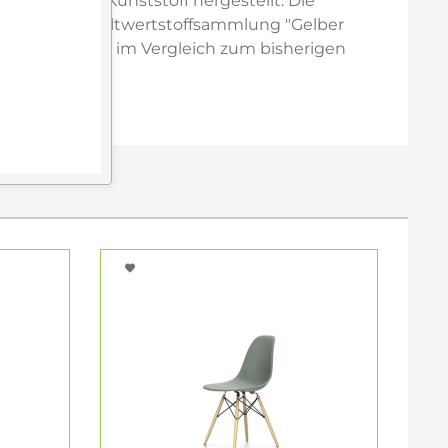
t-Consumer-Kunststoff hergestellt. Die
tschen Haushaltwertstoffsammlung "Gelber
terials führt im Vergleich zum bisherigen