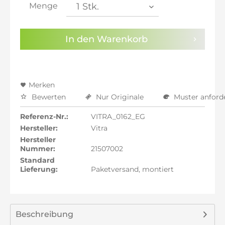
inkl. 21% MwSt.: 59,99 €
Menge
inkl. 22% MwSt.: 60,49 €
Sie haben die
Datenschutzbestimmungen
zur
In den
Warenkorb
Kenntnis genommen.
Preisalarm aktivieren
Merken
Bewerten
Nur Originale
Muster anford
Referenz-Nr.:
VITRA_0162_EG
Hersteller:
Vitra
Hersteller
Nummer:
21507002
Standard
Lieferung:
Paketversand, montiert
Beschreibung