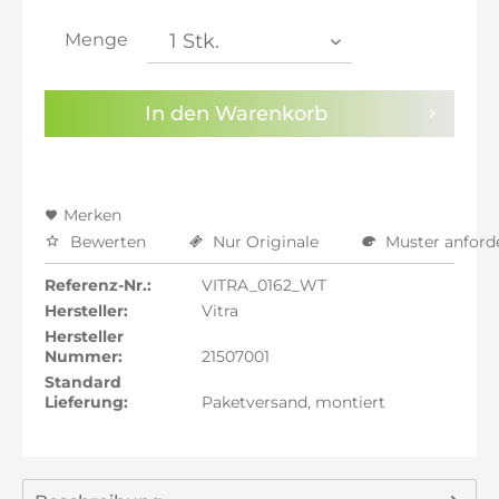
inkl. 21% MwSt.: 59,99 €
inkl. 22% MwSt.: 60,49 €
Menge
Sie haben die
Datenschutzbestimmungen
zur
Kenntnis genommen.
In den
Warenkorb
Preisalarm aktivieren
Merken
Bewerten
Nur Originale
Muster anford
Referenz-Nr.:
VITRA_0162_WT
Hersteller:
Vitra
Hersteller
Nummer:
21507001
Standard
Lieferung:
Paketversand, montiert