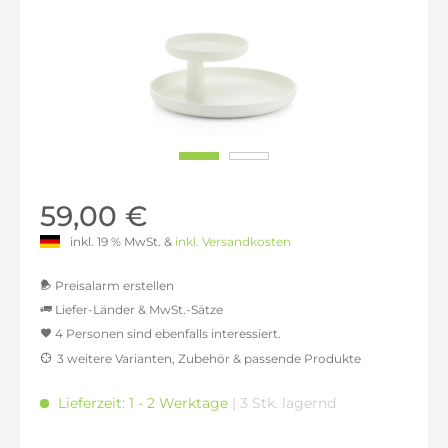
59,00 €
inkl. 19 % MwSt. &
inkl. Versandkosten
Preisalarm erstellen
Liefer-Länder & MwSt.-Sätze
4 Personen sind ebenfalls interessiert.
MwSt.-befreit: 49,58 €
3 weitere Varianten, Zubehör & passende Produkte
inkl. 16% MwSt.: 57,51 €
inkl. 20% MwSt.: 59,50 €
Lieferzeit: 1 - 2 Werktage
| 3 Stk. lagernd
inkl. 21% MwSt.: 59,99 €
inkl. 21% MwSt.: 59,99 €