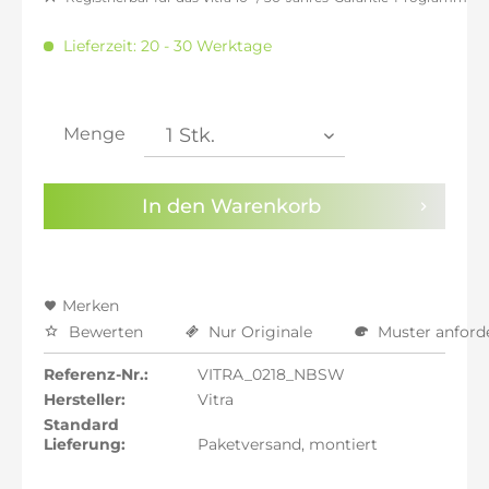
inkl. 20% MwSt.: 872,27 €
inkl. 21% MwSt.: 879,54 €
Lieferzeit: 20 - 30 Werktage
inkl. 21% MwSt.: 879,54 €
inkl. 21% MwSt.: 879,54 €
inkl. 22% MwSt.: 886,81 €
Menge
Sie haben die
Datenschutzbestimmungen
zur
Kenntnis genommen.
In den
Warenkorb
Preisalarm aktivieren
Merken
Bewerten
Nur Originale
Muster anford
Referenz-Nr.:
VITRA_0218_NBSW
Hersteller:
Vitra
Standard
Lieferung:
Paketversand, montiert