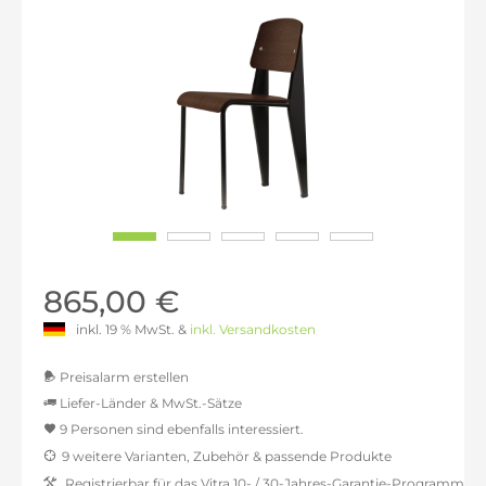
865,00 €
inkl. 19 % MwSt. &
inkl. Versandkosten
Preisalarm erstellen
Liefer-Länder & MwSt.-Sätze
9 Personen sind ebenfalls interessiert.
MwSt.-befreit: 726,89 €
9 weitere Varianten, Zubehör & passende Produkte
inkl. 16% MwSt.: 843,19 €
Registrierbar für das Vitra 10- / 30-Jahres-Garantie-Programm