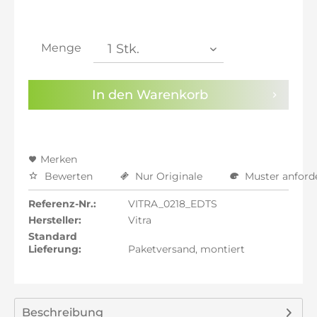
inkl. 21% MwSt.: 879,54 €
inkl. 21% MwSt.: 879,54 €
inkl. 22% MwSt.: 886,81 €
Menge
Sie haben die
Datenschutzbestimmungen
zur
Kenntnis genommen.
In den
Warenkorb
Preisalarm aktivieren
Merken
Bewerten
Nur Originale
Muster anford
Referenz-Nr.:
VITRA_0218_EDTS
Hersteller:
Vitra
Standard
Lieferung:
Paketversand, montiert
Beschreibung