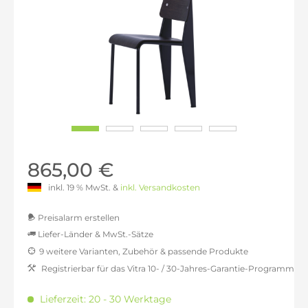
865,00 €
inkl. 19 % MwSt. &
inkl. Versandkosten
Preisalarm erstellen
Liefer-Länder & MwSt.-Sätze
9 weitere Varianten, Zubehör & passende Produkte
MwSt.-befreit: 726,89 €
Registrierbar für das Vitra 10- / 30-Jahres-Garantie-Programm
inkl. 16% MwSt.: 843,19 €
inkl. 20% MwSt.: 872,27 €
Lieferzeit: 20 - 30 Werktage
inkl. 21% MwSt.: 879,54 €