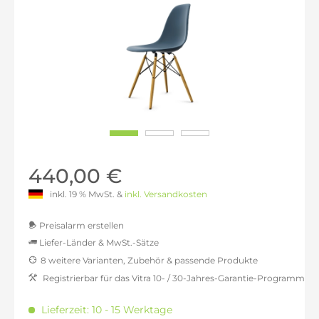
440,00 €
inkl. 19 % MwSt. &
inkl. Versandkosten
Preisalarm erstellen
Liefer-Länder & MwSt.-Sätze
8 weitere Varianten, Zubehör & passende Produkte
MwSt.-befreit: 369,75 €
Registrierbar für das Vitra 10- / 30-Jahres-Garantie-Programm
inkl. 16% MwSt.: 428,91 €
inkl. 20% MwSt.: 443,70 €
Lieferzeit: 10 - 15 Werktage
inkl. 21% MwSt.: 447,39 €