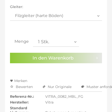
inkl. 21% MwSt.: 447,39 €
Gleiter:
inkl. 21% MwSt.: 447,39 €
inkl. 22% MwSt.: 451,09 €
Sie haben die
Datenschutzbestimmungen
zur
Kenntnis genommen.
Menge
Preisalarm aktivieren
In den
Warenkorb
Merken
Bewerten
Nur Originale
Muster anford
Referenz-Nr.:
VITRA_0082_MBL_FG
Hersteller:
Vitra
Standard